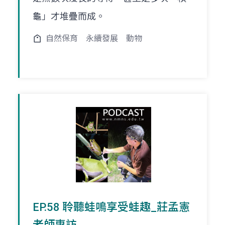
龜」才堆疊而成。
自然保育
永續發展
動物
EP.58 聆聽蛙鳴享受蛙趣_莊孟憲
老師專訪