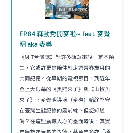
EP.84 森動秀開麥啦~ feat. 麥覺
明 aka 麥導
《MIT台灣誌》對許多觀眾來說一定不陌
生，它或許更是陪伴您走過青春歲月的
共同記憶。從早期的電視節目，到近年
登上大銀幕的《黑熊來了》與《山椒魚
來了》，麥覺明導演（麥導）始終堅守
在臺灣生態紀錄的最前線。但您知道
嗎？在這些震撼人心的畫面背後，其實
是無數次漫長的等待，甚至是多次「槓