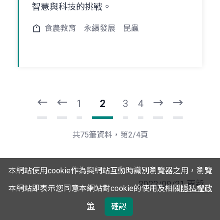
智慧與科技的挑戰。
食農教育
永續發展
昆蟲
頁
頁
一
一
第
上
1
2
3
4
下
最
一
後
頁
一
共75筆資料，第2/4頁
頁
本網站使用cookie作為與網站互動時識別瀏覽器之用，瀏覽
2022/09/21 更新
本網站即表示您同意本網站對cookie的使用及相關
隱私權政
策
確認