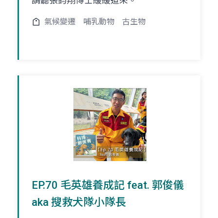
請聽張鈞翔博士緩緩道來。
氣候變遷
哺乳動物
古生物
EP.70 毛英雄養成記 feat. 郭俊儀
aka 搜救犬隊小隊長