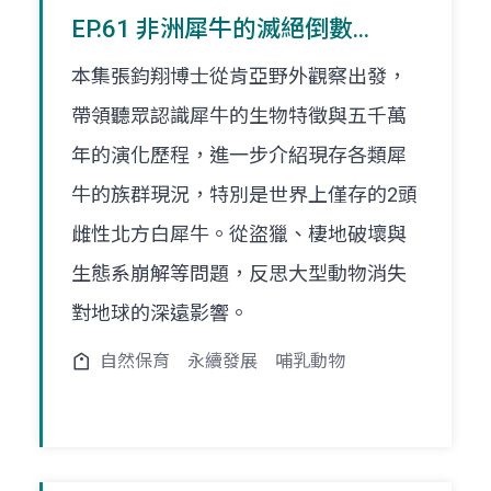
EP.61 非洲犀牛的滅絕倒數...
本集張鈞翔博士從肯亞野外觀察出發，
帶領聽眾認識犀牛的生物特徵與五千萬
年的演化歷程，進一步介紹現存各類犀
牛的族群現況，特別是世界上僅存的2頭
雌性北方白犀牛。從盜獵、棲地破壞與
生態系崩解等問題，反思大型動物消失
對地球的深遠影響。
自然保育
永續發展
哺乳動物