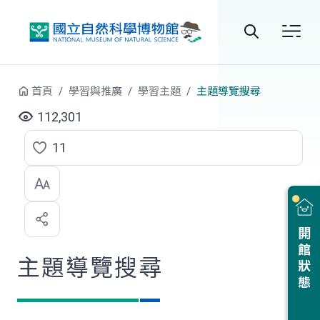
跳到中央內容區塊
全
站
首頁
學習與推廣
學習主題
主題導覽搜尋
搜
112,301
尋
11
點
選
喜
開館狀態
歡
主題導覽搜尋