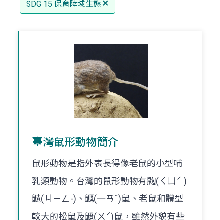
SDG 15 保育陸域生態
臺灣鼠形動物簡介
鼠形動物是指外表長得像老鼠的小型哺
乳類動物。台灣的鼠形動物有鼩(ㄑㄩˊ )
鼱(ㄐㄧㄥ-)、鼴(一ㄢˇ)鼠、老鼠和體型
較大的松鼠及鼯(ㄨˊ)鼠，雖然外貌有些