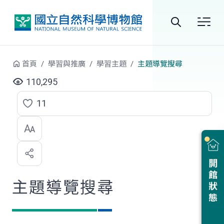
跳到中央內容區塊
全
站
首頁
學習與推廣
學習主題
主題導覽搜尋
搜
110,295
尋
11
點
選
喜
開館狀態
歡
主題導覽搜尋