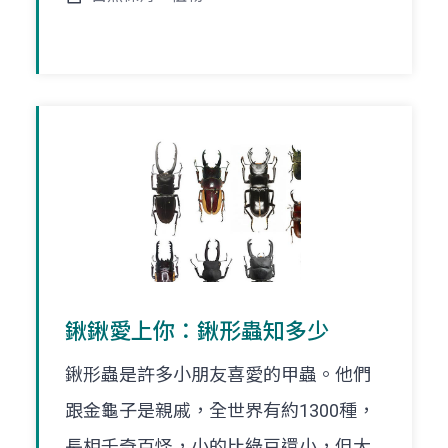
鍬鍬愛上你：鍬形蟲知多少
鍬形蟲是許多小朋友喜愛的甲蟲。他們
跟金龜子是親戚，全世界有約1300種，
長相千奇百怪，小的比綠豆還小，但大