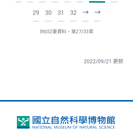
29
30
31
32
下
最
一
後
頁
一
共652筆資料，第27/33頁
頁
2022/09/21 更新
國
立