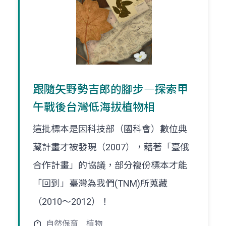
跟隨矢野勢吉郎的腳步―探索甲
午戰後台灣低海拔植物相
這批標本是因科技部（國科會）數位典
藏計畫才被發現（2007），藉著「臺俄
合作計畫」的協議，部分複份標本才能
「回到」臺灣為我們(TNM)所蒐藏
（2010～2012）！
自然保育
植物