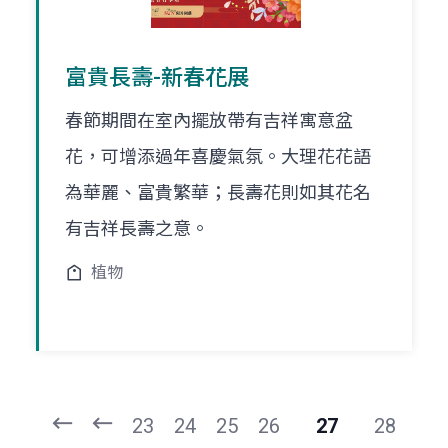
富貴長壽-新春花展
春節期間在室內擺放帶有吉祥寓意盆
花，可增添過年喜慶氣氛。大理花花語
為華麗、富貴繁華；長壽花則如其花名
有吉祥長壽之意。
植物
頁
頁
一
一
第
上
23
24
25
26
27
28