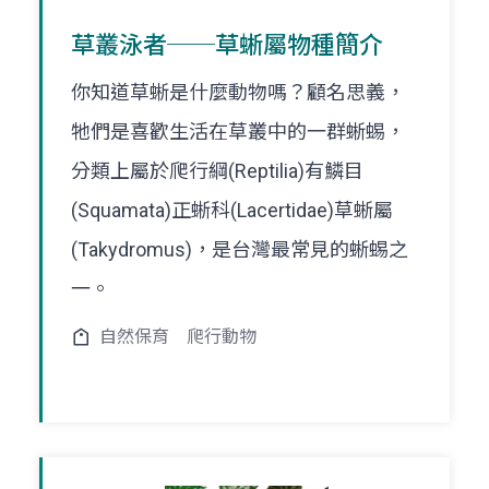
草叢泳者──草蜥屬物種簡介
你知道草蜥是什麼動物嗎？顧名思義，
牠們是喜歡生活在草叢中的一群蜥蜴，
分類上屬於爬行綱(Reptilia)有鱗目
(Squamata)正蜥科(Lacertidae)草蜥屬
(Takydromus)，是台灣最常見的蜥蜴之
一。
自然保育
爬行動物