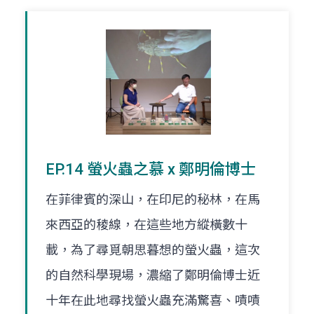
EP.14 螢火蟲之慕 x 鄭明倫博士
在菲律賓的深山，在印尼的秘林，在馬
來西亞的稜線，在這些地方縱橫數十
載，為了尋覓朝思暮想的螢火蟲，這次
的自然科學現場，濃縮了鄭明倫博士近
十年在此地尋找螢火蟲充滿驚喜、嘖嘖