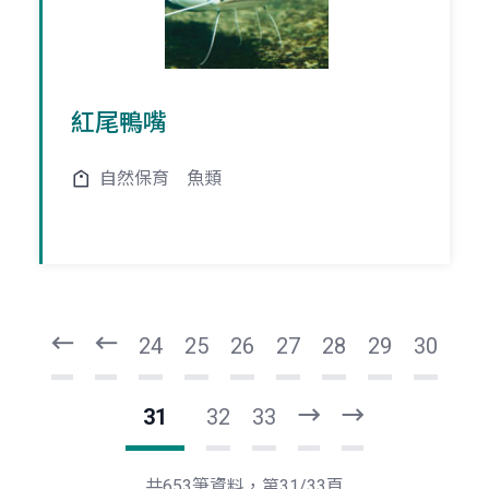
紅尾鴨嘴
自然保育
魚類
頁
頁
一
一
第
上
24
25
26
27
28
29
30
31
32
33
下
最
一
後
頁
一
共653筆資料，第31/33頁