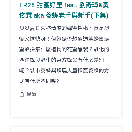
EP.28 甜蜜好里 feat. 劉奇璋&黃
俊霖 aka 養蜂老手與新手(下集)
炎炎夏日來杯清涼的蜂蜜檸檬，真是舒
暢又愉快呀！但您是否想過這些蜂蜜是
蜜蜂採集什麼植物的花蜜釀製？馴化的
西洋蜂與野生的東方蜂又有什麼差別
呢？城巿養蜂與蜂農大量採蜜養蜂的方
式有什麼不同呢?
昆蟲