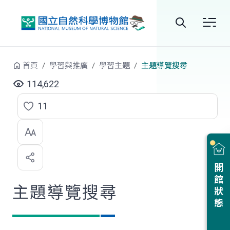
跳到中央內容區塊
全
站
首頁
學習與推廣
學習主題
主題導覽搜尋
搜
114,622
尋
11
點
選
喜
開館狀態
歡
主題導覽搜尋