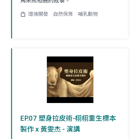
馬來熊相遇的故事。
環境開發
自然保育
哺乳動物
EP.07 塑身拉皮術-栩栩重生標本
製作 x 黃雯杰 - 演講