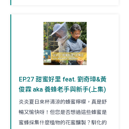
EP.27 甜蜜好里 feat. 劉奇璋&黃
俊霖 aka 養蜂老手與新手(上集)
炎炎夏日來杯清涼的蜂蜜檸檬，真是舒
暢又愉快呀！但您是否想過這些蜂蜜是
蜜蜂採集什麼植物的花蜜釀製？馴化的