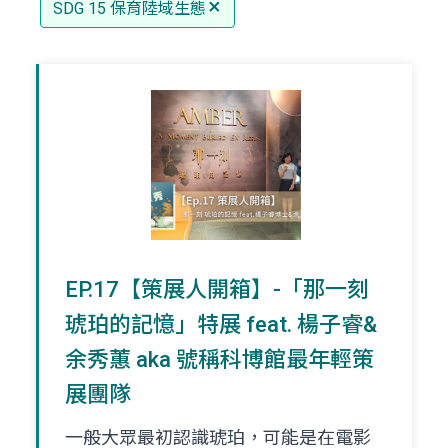
SDG 15 保育陸域生態
EP.17【策展人開箱】-「那一刻
琥珀的記憶」特展 feat. 楊子睿&
余秀蕙 aka 號稱科博館最年輕策
展團隊
一般大眾最初認識琥珀，可能是在電影