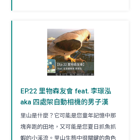
EP.22 里物森友會 feat. 李璟泓
aka 四處架自動相機的男子漢
里山是什麼？它可能是您童年記憶中那
塊奔跑的田地，又可能是您夏日抓魚抓
蝦的小溪流。里山生態中很關鍵的角色