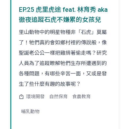
EP.25 虎里虎途 feat. 林育秀 aka
徹夜追蹤石虎不嫌累的女孩兒
里山動物中的明星物種非「石虎」莫屬
了！牠們真的會如鄉村裡的傳說般，像
聖誕老公公一樣把雞揹著偷走嗎？研究
人員為了追蹤瞭解牠們生存所遭遇到的
各種問題，有哪些辛苦一面，又或是發
生了些什麼有趣的故事呢？
環境開發
自然保育
食農教育
哺乳動物