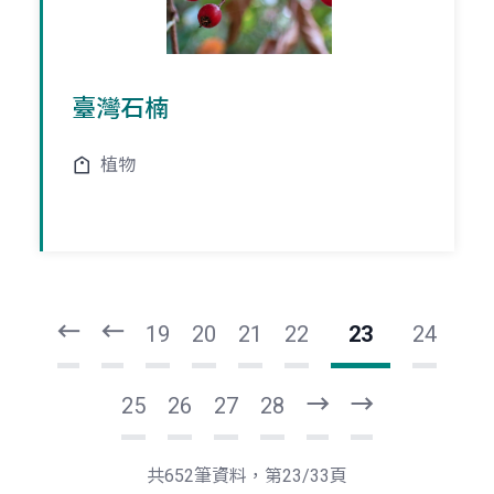
臺灣石楠
植物
頁
頁
一
一
第
上
19
20
21
22
23
24
25
26
27
28
下
最
一
後
頁
一
共652筆資料，第23/33頁
頁