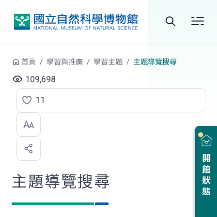
跳到中央內容區塊
全
站
首頁
學習與推廣
學習主題
主題導覽搜尋
搜
109,698
尋
11
點
選
喜
開館狀態
歡
主題導覽搜尋