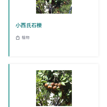
小西氏石櫟
植物