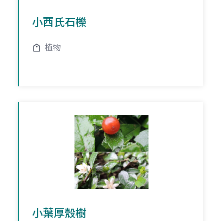
小西氏石櫟
植物
小葉厚殼樹