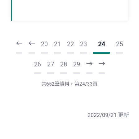
頁
頁
一
一
第
上
20
21
22
23
24
25
26
27
28
29
下
最
一
後
頁
一
共652筆資料，第24/33頁
頁
2022/09/21 更新