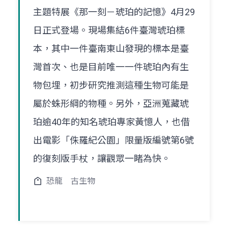
主題特展《那一刻－琥珀的記憶》4月29
日正式登場。現場集結6件臺灣琥珀標
本，其中一件臺南東山發現的標本是臺
灣首次、也是目前唯一一件琥珀內有生
物包埋，初步研究推測這種生物可能是
屬於蛛形綱的物種。另外，亞洲蒐藏琥
珀逾40年的知名琥珀專家黃憶人，也借
出電影「侏羅紀公園」限量版編號第6號
的復刻版手杖，讓觀眾一睹為快。
恐龍
古生物