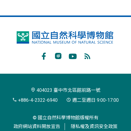
國
立
自
Facebook
Instagram
Youtube
RSS
然
訂
科
閱
學
404023 臺中市北區館前路一號
博
+886-4-2322-6940
週二至週日 9:00-17:00
物
© 國立自然科學博物館版權所有
館
政府網站資料開放宣告
隱私權及資訊安全政策