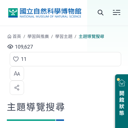
跳到中央內容區塊
全
站
首頁
學習與推廣
學習主題
主題導覽搜尋
搜
109,627
尋
11
點
選
喜
開館狀態
歡
主題導覽搜尋