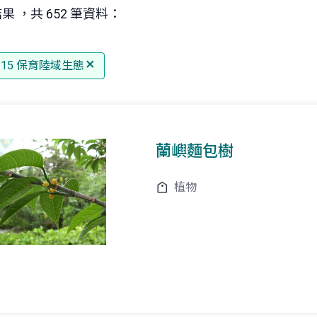
果 ，共 652 筆資料：
G 15 保育陸域生態
蘭嶼麵包樹
植物