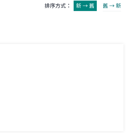
排序方式：
新 → 舊
舊 → 新