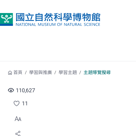
跳到中央內容區塊
首頁
學習與推廣
學習主題
主題導覽搜尋
110,627
11
點
選
喜