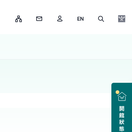
:::
開館狀態