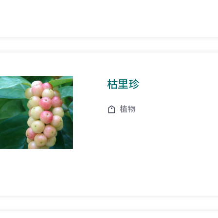
枯里珍
植物