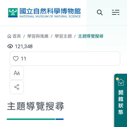
跳到中央內容區塊
全
站
首頁
學習與推廣
學習主題
主題導覽搜尋
搜
121,348
尋
11
點
選
喜
開館狀態
歡
主題導覽搜尋