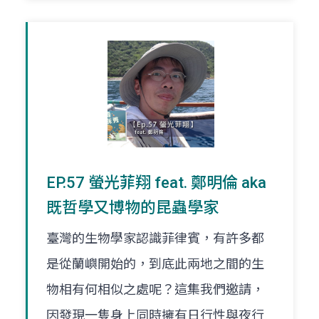
EP.57 螢光菲翔 feat. 鄭明倫 aka
既哲學又博物的昆蟲學家
臺灣的生物學家認識菲律賓，有許多都
是從蘭嶼開始的，到底此兩地之間的生
物相有何相似之處呢？這集我們邀請，
因發現一隻身上同時擁有日行性與夜行