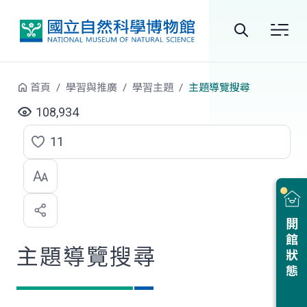
跳到中央內容區塊
全
站
首頁
學習與推廣
學習主題
主題導覽搜尋
搜
108,934
尋
11
點
選
喜
開館狀態
歡
主題導覽搜尋