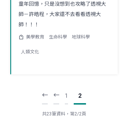
童年回憶，只是沒想到也攻略了透視大
師－許皓程，大家還不去看看透視大
師！！！
美學教育
生命科學
地球科學
人類文化
頁
頁
一
一
第
上
1
2
共23筆資料，第2/2頁