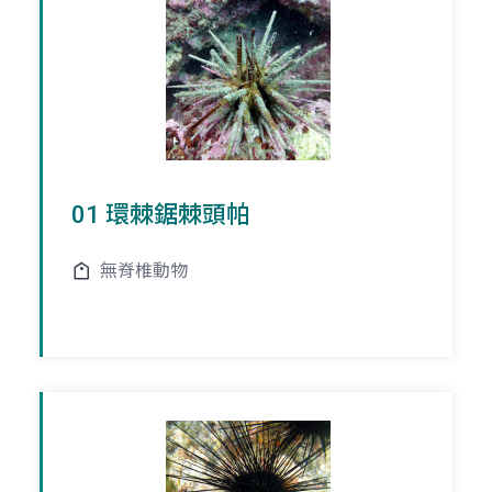
01 環棘鋸棘頭帕
無脊椎動物