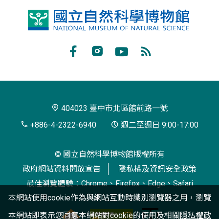
國
立
自
Facebook
Instagram
Youtube
RSS
然
訂
科
閱
學
404023 臺中市北區館前路一號
博
+886-4-2322-6940
週二至週日 9:00-17:00
物
© 國立自然科學博物館版權所有
館
政府網站資料開放宣告
隱私權及資訊安全政策
最佳瀏覽體驗：Chrome、Firefox、Edge、Safari
本網站使用cookie作為與網站互動時識別瀏覽器之用，瀏覽
本網站即表示您同意本網站對cookie的使用及相關
隱私權政