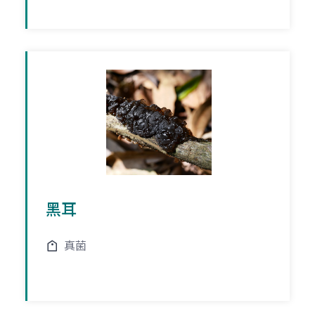
黑耳
真菌
頁
頁