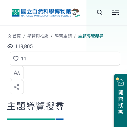
跳到中央內容區塊
全
站
首頁
學習與推廣
學習主題
主題導覽搜尋
搜
113,805
尋
11
點
選
喜
開館狀態
歡
主題導覽搜尋