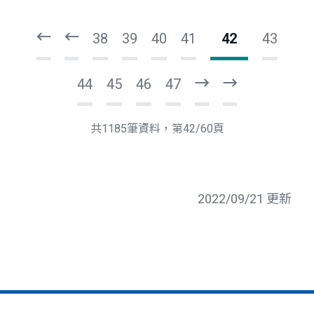
一
一
第
上
38
39
40
41
42
43
44
45
46
47
下
最
一
後
頁
一
共1185筆資料，第42/60頁
頁
2022/09/21 更新