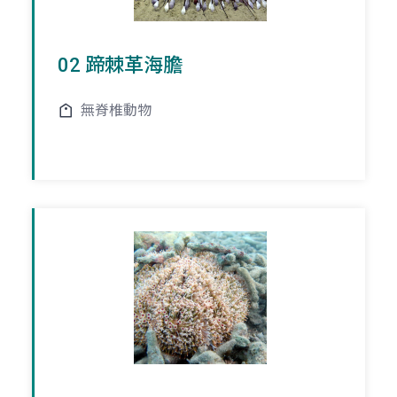
02 蹄棘革海膽
無脊椎動物