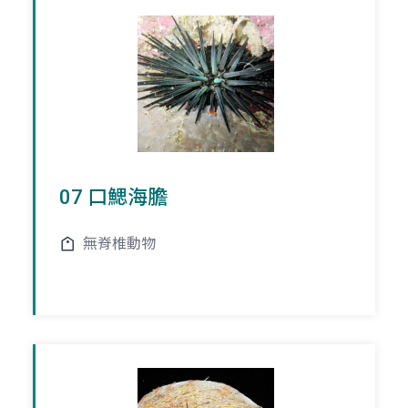
07 口鰓海膽
無脊椎動物