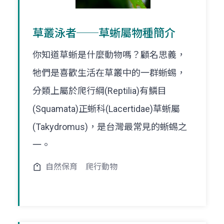
草叢泳者──草蜥屬物種簡介
你知道草蜥是什麼動物嗎？顧名思義，
牠們是喜歡生活在草叢中的一群蜥蜴，
分類上屬於爬行綱(Reptilia)有鱗目
(Squamata)正蜥科(Lacertidae)草蜥屬
(Takydromus)，是台灣最常見的蜥蜴之
一。
自然保育
爬行動物