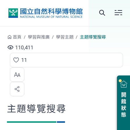
跳到中央內容區塊
全
站
首頁
學習與推廣
學習主題
主題導覽搜尋
搜
110,411
尋
11
點
選
喜
開館狀態
歡
主題導覽搜尋