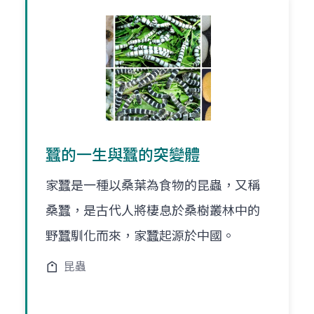
蠶的一生與蠶的突變體
家蠶是一種以桑葉為食物的昆蟲，又稱
桑蠶，是古代人將棲息於桑樹叢林中的
野蠶馴化而來，家蠶起源於中國。
昆蟲