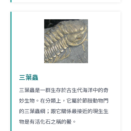
三葉蟲
三葉蟲是一群生存於古生代海洋中的奇
妙生物。在分類上，它屬於節肢動物門
的三葉蟲綱；跟它關係最接近的現生生
物是有活化石之稱的鱟。