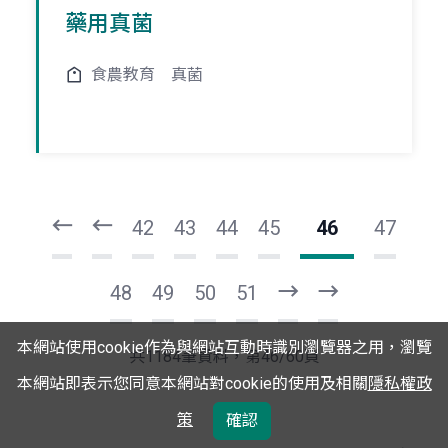
藥用真菌
食農教育
真菌
頁
頁
一
一
第
上
42
43
44
45
46
47
48
49
50
51
下
最
一
後
本網站使用cookie作為與網站互動時識別瀏覽器之用，瀏覽
頁
一
共1184筆資料，第46/60頁
頁
本網站即表示您同意本網站對cookie的使用及相關
隱私權政
策
確認