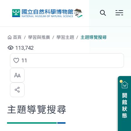
跳到中央內容區塊
全
站
首頁
學習與推廣
學習主題
主題導覽搜尋
搜
113,742
尋
11
點
選
喜
開館狀態
歡
主題導覽搜尋