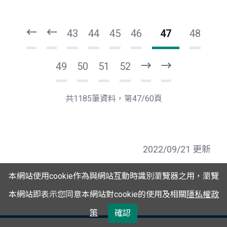
頁
頁
一
一
第
上
43
44
45
46
47
48
49
50
51
52
下
最
一
後
頁
一
共1185筆資料，第47/60頁
頁
2022/09/21 更新
本網站使用cookie作為與網站互動時識別瀏覽器之用，瀏覽
本網站即表示您同意本網站對cookie的使用及相關
隱私權政
策
確認