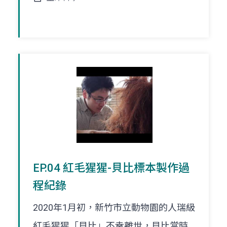
EP.04 紅毛猩猩-貝比標本製作過
程紀錄
2020年1月初，新竹市立動物園的人瑞級
紅毛猩猩「貝比」不幸離世，貝比當時