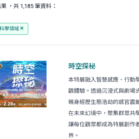
果 ，共 1,185 筆資料：
科學領域
時空探秘
本特展融入智慧感應、行動
觀體驗。透過沉浸式與劇場
親身經歷生態浩劫的感官震
在未來幻境中，聚集群眾共
讓每位觀眾都成為特展創作
界。