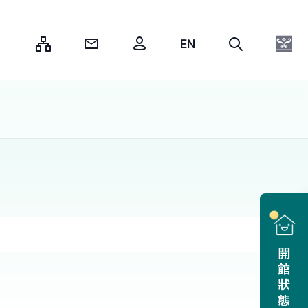
:::
開館狀態