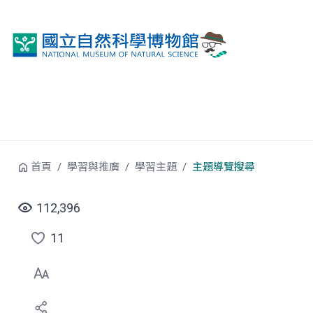
跳到中央內容區塊
首頁
學習與推廣
學習主題
主題導覽搜尋
112,396
11
點
選
喜