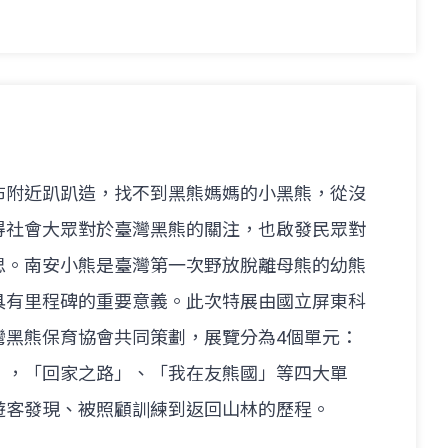
布附近趴趴造，找不到黑熊媽媽的小黑熊，從沒
得社會大眾對於臺灣黑熊的關注，也啟發民眾對
思。南安小熊是臺灣第一次野放脫離母熊的幼熊
具有里程碑的重要意義。此次特展由國立屏東科
灣黑熊保育協會共同策劃，展覽分為4個單元：
」，「回家之路」、「我在友熊國」等四大單
遊客發現、被照顧訓練到返回山林的歷程。