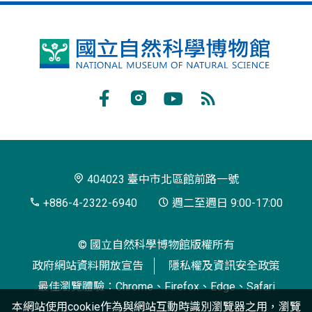
國
立
自
Facebook
Instagram
Youtube
RSS
然
訂
科
閱
學
404023 臺中市北區館前路一號
博
+886-4-2322-6940
週二至週日 9:00-17:00
物
© 國立自然科學博物館版權所有
館
政府網站資料開放宣告
隱私權及資訊安全政策
最佳瀏覽體驗：Chrome、Firefox、Edge、Safari
本網站使用cookie作為與網站互動時識別瀏覽器之用，瀏覽