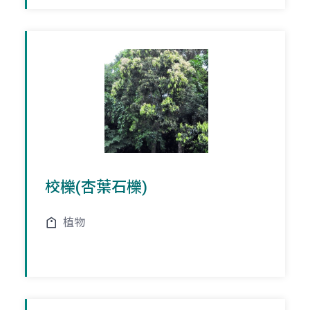
校櫟(杏葉石櫟)
植物