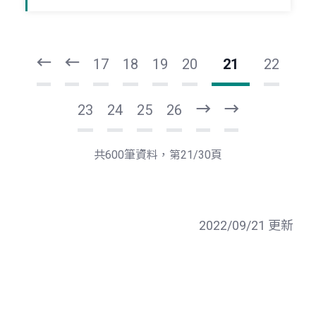
頁
頁
一
一
第
上
17
18
19
20
21
22
23
24
25
26
下
最
一
後
頁
一
共600筆資料，第21/30頁
頁
2022/09/21 更新