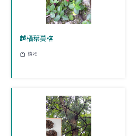
越橘葉蔓榕
植物