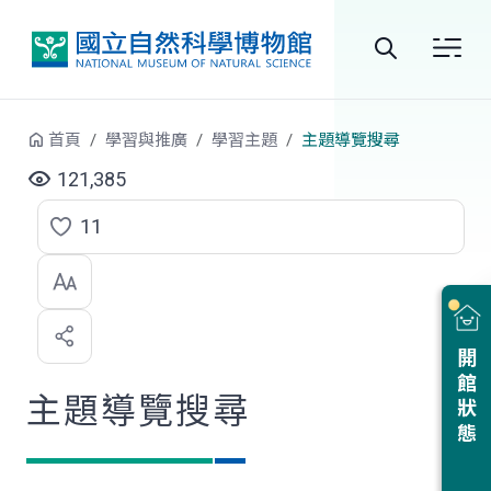
跳到中央內容區塊
全
站
首頁
學習與推廣
學習主題
主題導覽搜尋
搜
121,385
尋
11
點
選
喜
開館狀態
歡
主題導覽搜尋