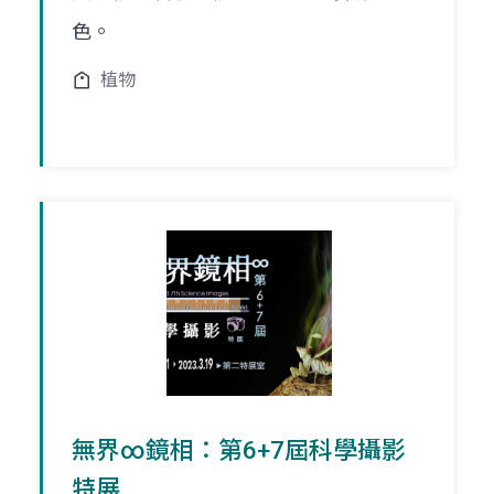
色。
植物
無界∞鏡相：第6+7屆科學攝影
特展