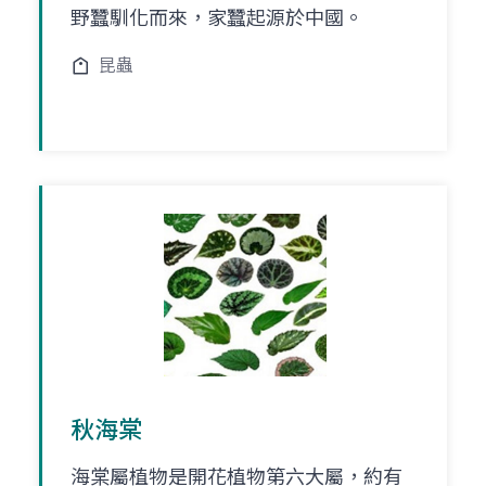
野蠶馴化而來，家蠶起源於中國。
昆蟲
秋海棠
海棠屬植物是開花植物第六大屬，約有