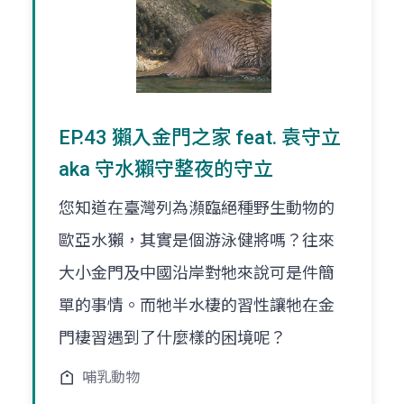
EP.43 獺入金門之家 feat. 袁守立
aka 守水獺守整夜的守立
您知道在臺灣列為瀕臨絕種野生動物的
歐亞水獺，其實是個游泳健將嗎？往來
大小金門及中國沿岸對牠來說可是件簡
單的事情。而牠半水棲的習性讓牠在金
門棲習遇到了什麼樣的困境呢？
哺乳動物