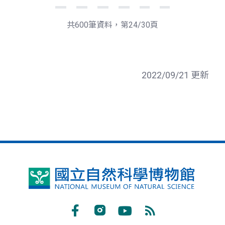
下
最
一
後
頁
一
共600筆資料，第24/30頁
頁
2022/09/21 更新
國
立
自