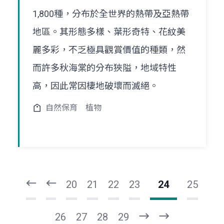
1,800種，分布於全世界的熱帶及亞熱帶
地區。其形態多樣、葉形奇特、花紋美
麗多彩，不乏極具觀賞價值的種類，然
而許多秋海棠的分布狹隘，地域特性
高，因此常因棲地破壞而滅絕。
自然保育
植物
頁
頁
一
一
第
上
20
21
22
23
24
25
26
27
28
29