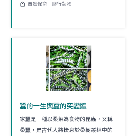
自然保育
爬行動物
蠶的一生與蠶的突變體
家蠶是一種以桑葉為食物的昆蟲，又稱
桑蠶，是古代人將棲息於桑樹叢林中的