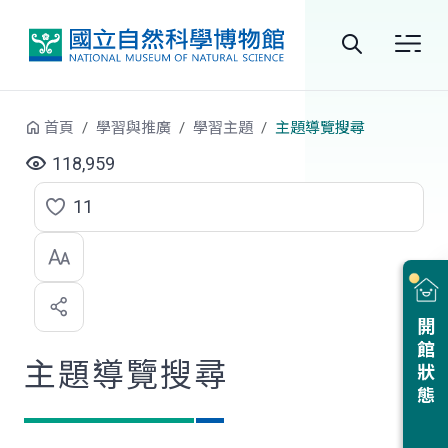
跳到中央內容區塊
全
站
首頁
學習與推廣
學習主題
主題導覽搜尋
搜
118,959
尋
11
點
選
喜
開館狀態
歡
主題導覽搜尋