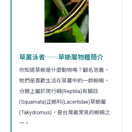
草叢泳者──草蜥屬物種簡介
你知道草蜥是什麼動物嗎？顧名思義，
牠們是喜歡生活在草叢中的一群蜥蜴，
分類上屬於爬行綱(Reptilia)有鱗目
(Squamata)正蜥科(Lacertidae)草蜥屬
(Takydromus)，是台灣最常見的蜥蜴之
一。