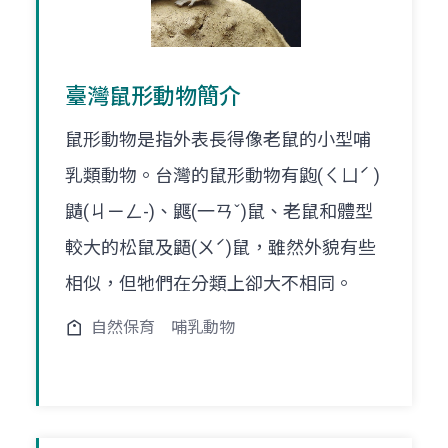
臺灣鼠形動物簡介
鼠形動物是指外表長得像老鼠的小型哺
乳類動物。台灣的鼠形動物有鼩(ㄑㄩˊ )
鼱(ㄐㄧㄥ-)、鼴(一ㄢˇ)鼠、老鼠和體型
較大的松鼠及鼯(ㄨˊ)鼠，雖然外貌有些
相似，但牠們在分類上卻大不相同。
自然保育
哺乳動物