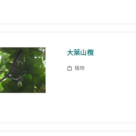
大葉山欖
植物