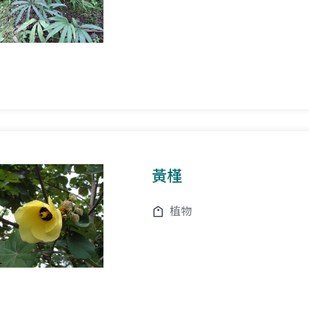
黃槿
植物