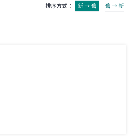
排序方式：
新 → 舊
舊 → 新