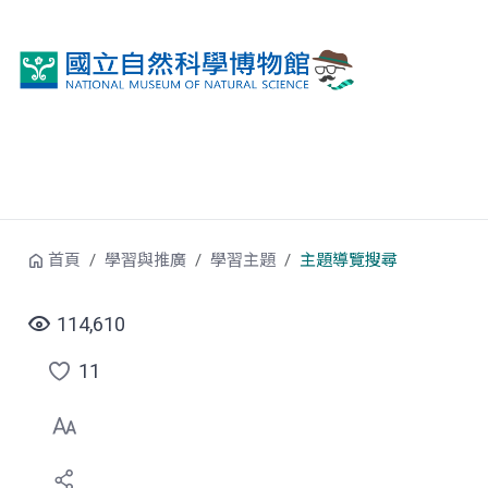
跳到中央內容區塊
首頁
學習與推廣
學習主題
主題導覽搜尋
114,610
11
點
選
喜