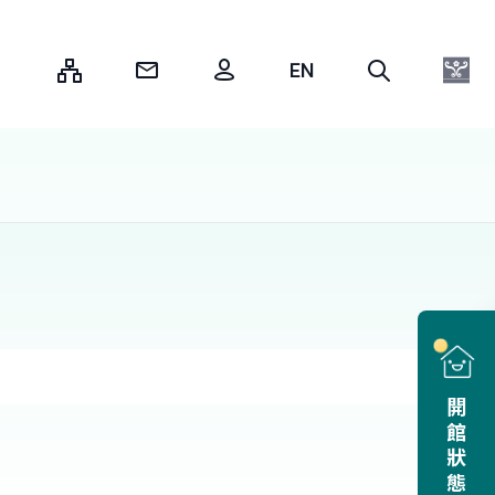
:::
開館狀態