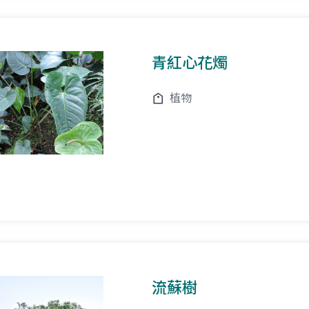
青紅心花燭
植物
流蘇樹