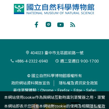
國
立
自
Facebook
Instagram
Youtube
RSS
然
訂
科
閱
學
404023 臺中市北區館前路一號
博
+886-4-2322-6940
週二至週日 9:00-17:00
物
© 國立自然科學博物館版權所有
館
政府網站資料開放宣告
隱私權及資訊安全政策
最佳瀏覽體驗：Chrome、Firefox、Edge、Safari
本網站使用cookie作為與網站互動時識別瀏覽器之用，瀏覽
本網站即表示您同意本網站對cookie的使用及相關
隱私權政