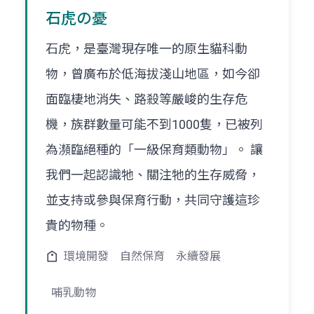
石虎の憂
石虎，是臺灣現存唯一的原生貓科動
物，曾廣布於低海拔淺山地區，如今卻
面臨棲地消失、路殺等嚴峻的生存危
機，族群數量可能不到1000隻，已被列
為瀕臨絕種的「一級保育類動物」。 讓
我們一起認識牠、關注牠的生存威脅，
並支持或參與保育行動，共同守護這珍
貴的物種。
環境開發
自然保育
永續發展
哺乳動物