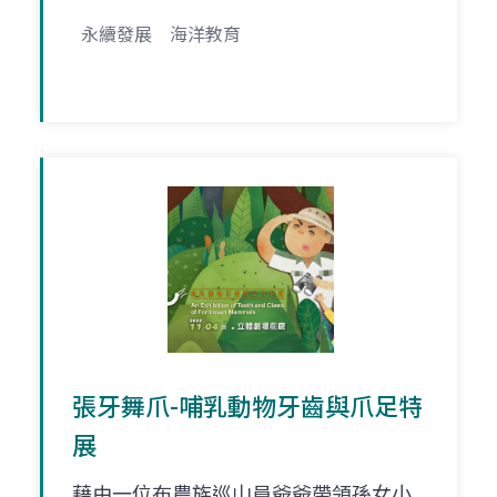
永續發展
海洋教育
張牙舞爪-哺乳動物牙齒與爪足特
展
藉由一位布農族巡山員爺爺帶領孫女小