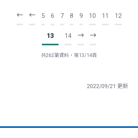
一
一
第
上
5
6
7
8
9
10
11
12
13
14
下
最
一
後
頁
一
共262筆資料，第13/14頁
頁
2022/09/21 更新