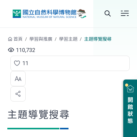
跳到中央內容區塊
全
站
首頁
學習與推廣
學習主題
主題導覽搜尋
搜
110,732
尋
11
點
選
喜
開館狀態
歡
主題導覽搜尋