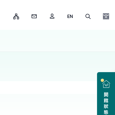
:::
開館狀態