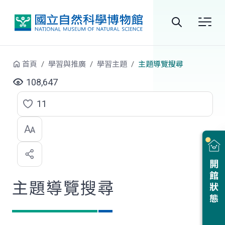
跳到中央內容區塊
全
站
首頁
學習與推廣
學習主題
主題導覽搜尋
搜
108,647
尋
11
點
選
喜
開館狀態
歡
主題導覽搜尋