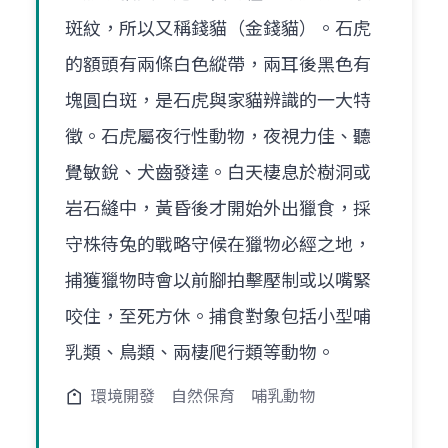
斑紋，所以又稱錢貓（金錢貓）。石虎
的額頭有兩條白色縱帶，兩耳後黑色有
塊圓白斑，是石虎與家貓辨識的一大特
徵。石虎屬夜行性動物，夜視力佳、聽
覺敏銳、犬齒發達。白天棲息於樹洞或
岩石縫中，黃昏後才開始外出獵食，採
守株待兔的戰略守候在獵物必經之地，
捕獲獵物時會以前腳拍擊壓制或以嘴緊
咬住，至死方休。捕食對象包括小型哺
乳類、鳥類、兩棲爬行類等動物。
環境開發
自然保育
哺乳動物