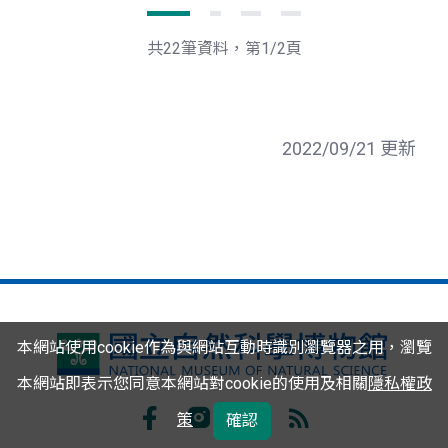
下
最
一
後
頁
一
共22筆資料，第1/2頁
頁
2022/09/21 更新
本網站使用cookie作為與網站互動時識別瀏覽器之用，瀏覽
國
本網站即表示您同意本網站對cookie的使用及相關
立
隱私權政
自
策
確認