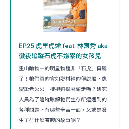
EP.25 虎里虎途 feat. 林育秀 aka
徹夜追蹤石虎不嫌累的女孩兒
里山動物中的明星物種非「石虎」莫屬
了！牠們真的會如鄉村裡的傳說般，像
聖誕老公公一樣把雞揹著偷走嗎？研究
人員為了追蹤瞭解牠們生存所遭遇到的
各種問題，有哪些辛苦一面，又或是發
生了些什麼有趣的故事呢？