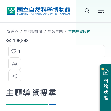
跳到中央內容區塊
全
站
首頁
學習與推廣
學習主題
主題導覽搜尋
搜
108,843
尋
11
點
選
喜
開館狀態
歡
主題導覽搜尋