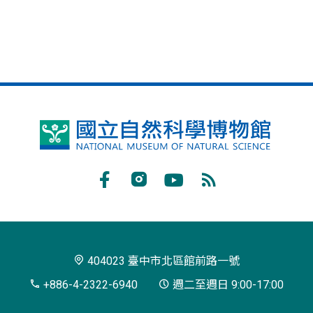
國
立
自
Facebook
Instagram
Youtube
RSS
然
訂
科
閱
學
404023 臺中市北區館前路一號
博
+886-4-2322-6940
週二至週日 9:00-17:00
物