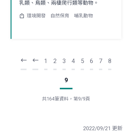
乳類、鳥類、兩棲爬行類等動物。
環境開發
自然保育
哺乳動物
頁
頁
一
一
第
上
1
2
3
4
5
6
7
8
9
共164筆資料，第9/9頁
2022/09/21 更新