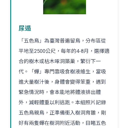
尿遁
「五色鳥」為臺灣普遍留鳥，分布區從
平地至2500公尺，每年的4-8月，選擇適
合的樹木或枯木啄洞築巢，繁衍下一
代。「蟬」專門靠吸食樹液維生，當吸
進大量樹汁後，身體會變得笨重，遇到
緊急情況時，會本能地將體液排出體
外，減輕體重以利逃跑。本組照片記錄
五色鳥親鳥，正準備衝入樹洞育雛，剛
好有兩隻蟬在樹洞附近活動，目睹五色