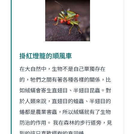
掛紅燈籠的順風車
在大自然中，生物不是自己單獨存在
的，牠們之間有著各種各樣的關係，比
如絨蟎會寄生直翅目、半翅目昆蟲。對
於人類來說，直翅目的蝗蟲、半翅目的
蝽都是農業害蟲，所以絨蟎就有了生物
防治的作用。 我在森林的步行道旁，見
到的這只喜歡樺樹的直同蝽