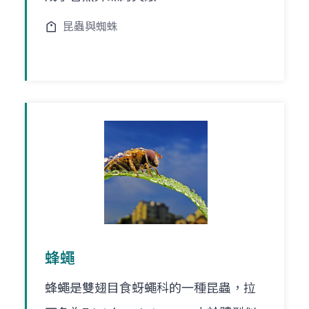
昆蟲與蜘蛛
蜂蠅
蜂蠅是雙翅目食蚜蠅科的一種昆蟲，拉