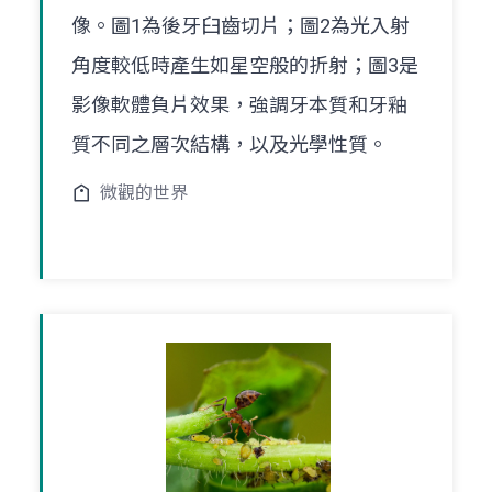
像。圖1為後牙臼齒切片；圖2為光入射
角度較低時產生如星空般的折射；圖3是
影像軟體負片效果，強調牙本質和牙釉
質不同之層次結構，以及光學性質。
微觀的世界