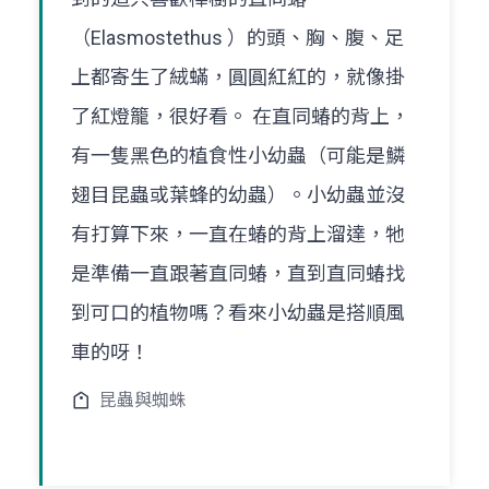
（Elasmostethus ）的頭、胸、腹、足
上都寄生了絨蟎，圓圓紅紅的，就像掛
了紅燈籠，很好看。 在直同蝽的背上，
有一隻黑色的植食性小幼蟲（可能是鱗
翅目昆蟲或葉蜂的幼蟲）。小幼蟲並沒
有打算下來，一直在蝽的背上溜達，牠
是準備一直跟著直同蝽，直到直同蝽找
到可口的植物嗎？看來小幼蟲是搭順風
車的呀！
昆蟲與蜘蛛