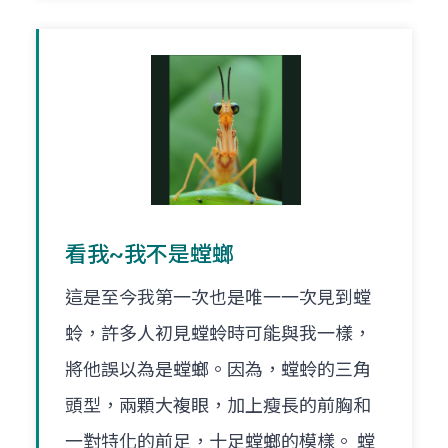
看我~我不是螳螂
這是至今我第一次也是唯一一次見到螳
蛉，許多人初見螳蛉時可能與我一樣，
將他誤以為是螳螂。因為，螳蛉的三角
頭型，兩顆大複眼，加上瘦長的前胸和
一對特化的前足，十足螳螂的模樣。 螳