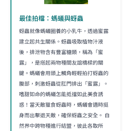
最佳拍檔：螞蟻與蚜蟲
蚜蟲就像螞蟻圈養的小乳牛，透過蜜露
建立起共生關係。蚜蟲吸取植物汁液
後，排泄物含有豐富糖類，稱為「蜜
露」，是搭起兩物種間友誼橋樑的關
鍵。螞蟻會用頭上觸角輕輕拍打蚜蟲的
腹部，刺激蚜蟲從肛門排出「蜜露」。
嗜甜如命的螞蟻怎能抵擋如此美食誘
惑！當天敵獵食蚜蟲時，螞蟻會適時挺
身而出擊退天敵，確保蚜蟲之安全。 自
然界中跨物種進行結盟，彼此各取所