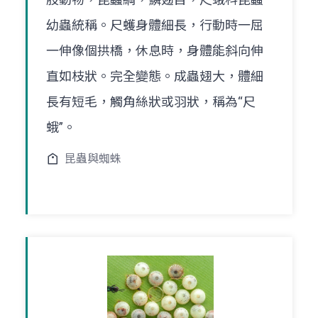
幼蟲統稱。尺蠖身體細長，行動時一屈
一伸像個拱橋，休息時，身體能斜向伸
直如枝狀。完全變態。成蟲翅大，體細
長有短毛，觸角絲狀或羽狀，稱為“尺
蛾”。
昆蟲與蜘蛛