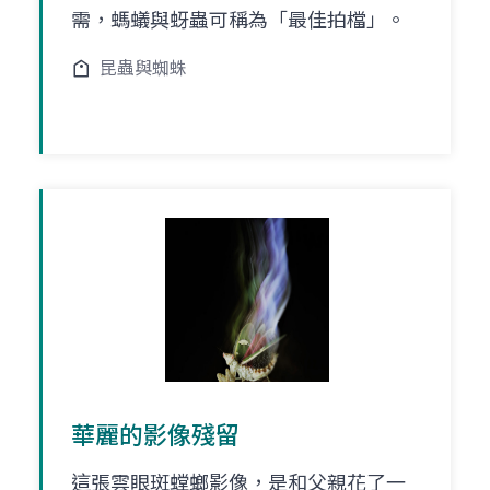
需，螞蟻與蚜蟲可稱為「最佳拍檔」。
昆蟲與蜘蛛
華麗的影像殘留
這張雲眼斑螳螂影像，是和父親花了一