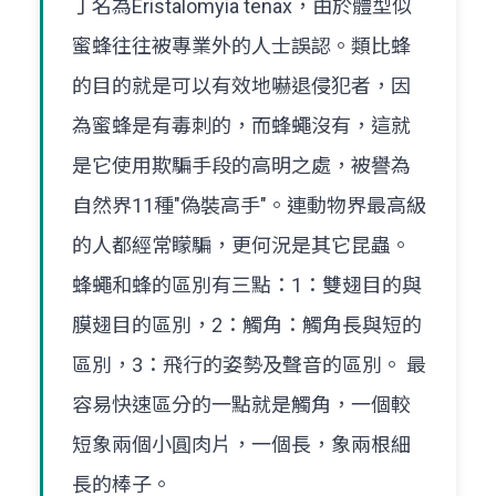
丁名為Eristalomyia tenax，由於體型似
蜜蜂往往被專業外的人士誤認。類比蜂
的目的就是可以有效地嚇退侵犯者，因
為蜜蜂是有毒刺的，而蜂蠅沒有，這就
是它使用欺騙手段的高明之處，被譽為
自然界11種"偽裝高手"。連動物界最高級
的人都經常矇騙，更何況是其它昆蟲。
蜂蠅和蜂的區別有三點：1：雙翅目的與
膜翅目的區別，2：觸角：觸角長與短的
區別，3：飛行的姿勢及聲音的區別。 最
容易快速區分的一點就是觸角，一個較
短象兩個小圓肉片，一個長，象兩根細
長的棒子。