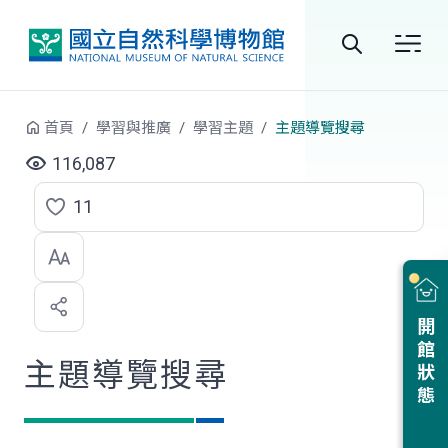
跳到中央內容區塊
全
站
首頁
學習與推廣
學習主題
主題導覽搜尋
搜
116,087
尋
11
點
選
喜
開館狀態
歡
主題導覽搜尋