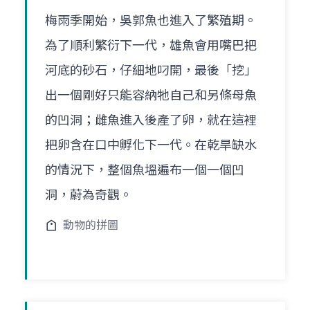
梅雨季開始，吳郭魚也進入了繁殖期。
為了順利繁衍下一代，雄魚會用嘴巴把
河底的砂石，仔細地叼開，最後「挖」
出一個剛好只能容納牠自己和另條母魚
的凹洞；雌魚進入後產了卵，就在這裡
把卵含在口中孵化下一代。在乾旱缺水
的情況下，整個魚塭遍布一個一個凹
洞，蔚為奇觀。
動物的拼圖