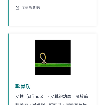
昆蟲與蜘蛛
軟骨功
尺蠖（chǐ huò），尺蛾的幼蟲。屬於節
肢動物，昆蟲綱，鱗翅目，尺蛾科昆蟲