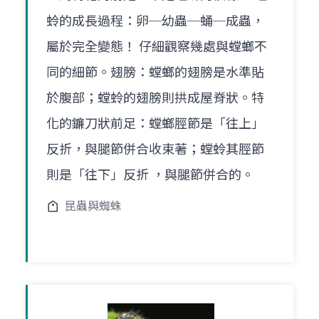
蛉的成長過程：卵─幼蟲─蛹─成蟲，
屬於完全變態！ 仔細觀察幾處與螳螂不
同的細節。翅膀：螳螂的翅膀是水準貼
於腹部；螳蛉的翅膀則拱成屋脊狀。特
化的鐮刀狀前足：螳螂脛節是「往上」
反折，與腿節併合收束著；螳蛉其脛節
則是「往下」反折 ，與腿節併合的。
昆蟲與蜘蛛