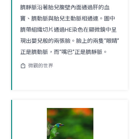
臍靜脈沿著胎兒腹壁內面通過肝的血
竇、臍動脈與胎兒主動脈相通連。圖中
臍帶組織切片通過HE染色在顯微鏡中呈
現出嬰兒般的兩張臉。臉上的兩隻“眼睛”
正是臍動脈，而“嘴巴”正是臍靜脈。
微觀的世界