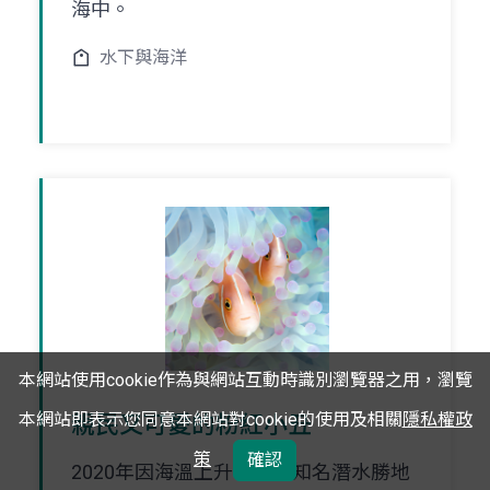
海中。
水下與海洋
本網站使用cookie作為與網站互動時識別瀏覽器之用，瀏覽
本網站即表示您同意本網站對cookie的使用及相關
隱私權政
親民又可愛的粉紅小丑
策
確認
2020年因海溫上升，全臺知名潛水勝地