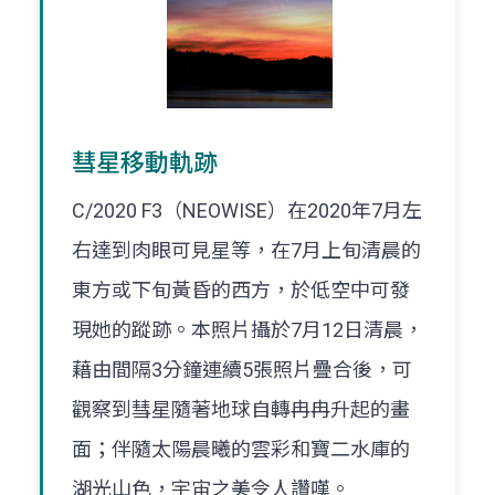
彗星移動軌跡
C/2020 F3（NEOWISE）在2020年7月左
右達到肉眼可見星等，在7月上旬清晨的
東方或下旬黃昏的西方，於低空中可發
現她的蹤跡。本照片攝於7月12日清晨，
藉由間隔3分鐘連續5張照片疊合後，可
觀察到彗星隨著地球自轉冉冉升起的畫
面；伴隨太陽晨曦的雲彩和寶二水庫的
湖光山色，宇宙之美令人讚嘆。