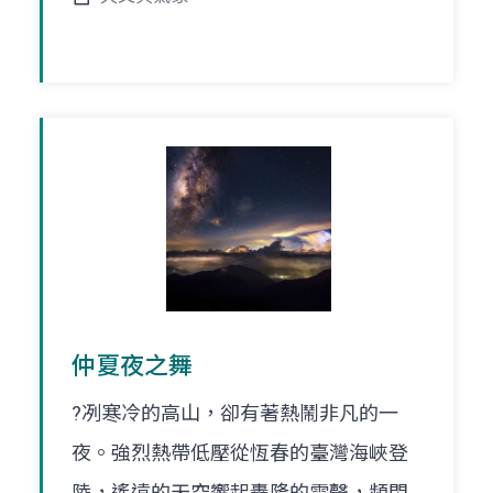
仲夏夜之舞
?冽寒冷的高山，卻有著熱鬧非凡的一
夜。強烈熱帶低壓從恆春的臺灣海峽登
陸，遙遠的天空響起轟隆的雷聲，頻閃