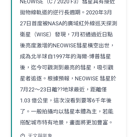
NEOWISE（C / 2020 F3）彗星具有接近
拋物線軌道的逆行長週期。2020年3月
27日首度被NASA的廣域紅外線巡天探測
衛星（WISE）發現，7月初通過近日點
後亮度激增的NEOWISE彗星橫空出世，
成為北半球自1997年的海爾-博普彗星
後，迄今可觀測到最亮的彗星，吸引觀
星者追逐。根據預報，NEOWISE 彗星於
7月22～23日離??地球最近，距離僅
1.03 億公里，這次沒看到要等6千年後
了。一般拍攝均以彗星本體為主，若能
搭配城市特有地景，畫面將更加豐富。
天文與氣象