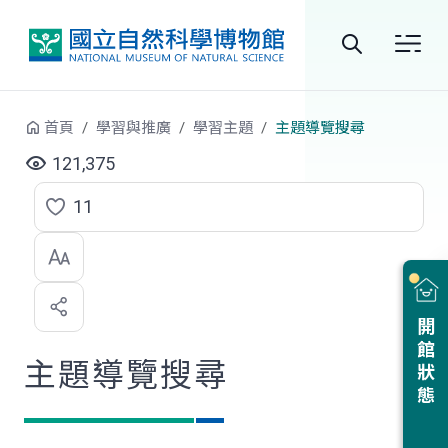
跳到中央內容區塊
全
站
首頁
學習與推廣
學習主題
主題導覽搜尋
搜
121,375
尋
11
點
選
喜
開館狀態
歡
主題導覽搜尋