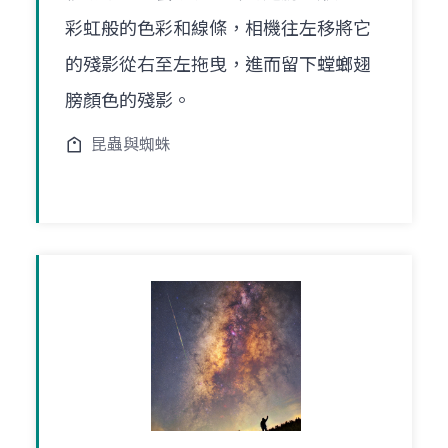
彩虹般的色彩和線條，相機往左移將它
的殘影從右至左拖曳，進而留下螳螂翅
膀顏色的殘影。
昆蟲與蜘蛛