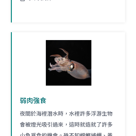
弱肉強食
夜間於海裡潛水時，水裡許多浮游生物
會被燈光吸引過來，這時就造就了許多
小魚覓食的機會。殊不知螳螂捕蟬、黃