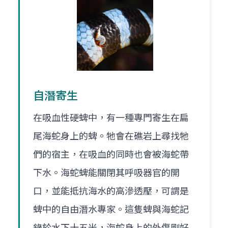
自潛寄生
在吸血性硬蜱中，有一種專門寄生在扁
尾海蛇身上的蜱。牠會在礁岩上尋找牠
們的宿主，在吸血的同時也會被海蛇帶
下水。海蛇蜱能關閉其呼吸器官的開
口，並能抵抗海水的高滲透壓，可謂是
蜱中的自由潛水專家。這隻蜱與海蛇記
錄於水下十五米，海蛇身上的外傷剛好