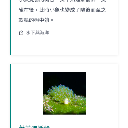
雀在後，此時小魚也變成了隨後而至之
軟絲的盤中飧。
水下與海洋