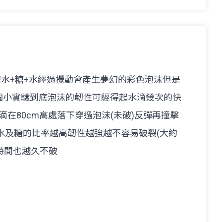
膠水+糖+水經過攪動會產生夢幻的彩色泡沫但是
個小實驗到底泡沫的韌性可經得起水滴幾次的快
滴在80cm高處落下穿過泡沫(未破)反彈再撞擊
水及糖的比率越高韌性越強越不容易破裂(大約
且時間也越久不破