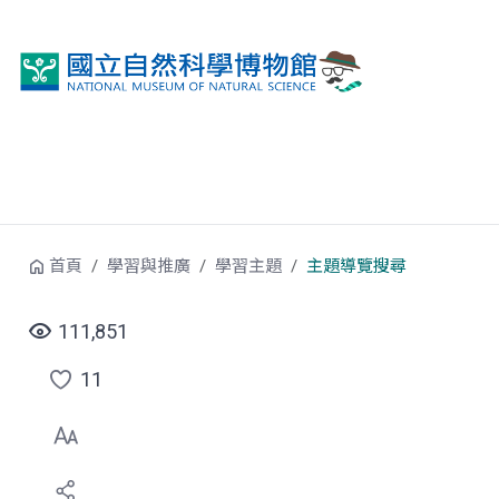
跳到中央內容區塊
首頁
學習與推廣
學習主題
主題導覽搜尋
111,851
11
點
選
喜