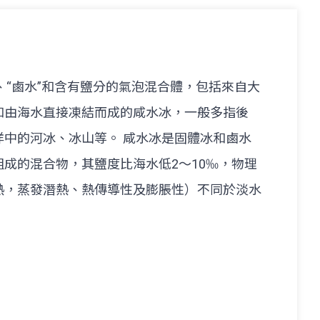
冰晶、“鹵水”和含有鹽分的氣泡混合體，包括來自大
和由海水直接凍結而成的咸水冰，一般多指後
洋中的河冰、冰山等。 咸水冰是固體冰和鹵水
成的混合物，其鹽度比海水低2～10‰，物理
熱，蒸發潛熱、熱傳導性及膨脹性）不同於淡水