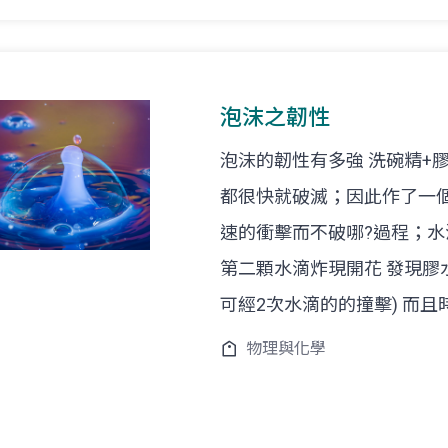
泡沫之韌性
泡沫的韌性有多強 洗碗精+
都很快就破滅；因此作了一
速的衝擊而不破哪?過程；水
第二顆水滴炸現開花 發現膠
可經2次水滴的的撞擊) 而
物理與化學