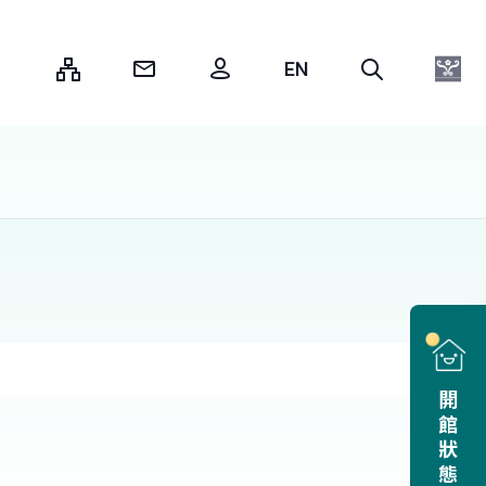
:::
開館狀態