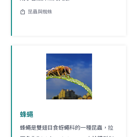
昆蟲與蜘蛛
蜂蠅
蜂蠅是雙翅目食蚜蠅科的一種昆蟲，拉