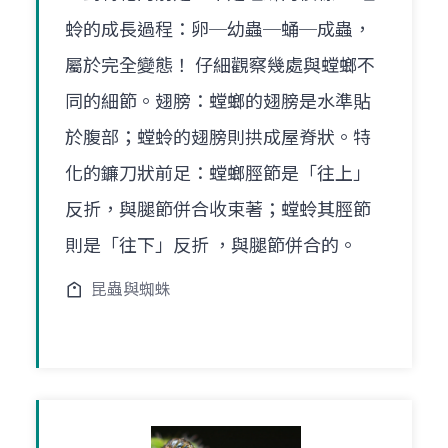
蛉的成長過程：卵─幼蟲─蛹─成蟲，
屬於完全變態！ 仔細觀察幾處與螳螂不
同的細節。翅膀：螳螂的翅膀是水準貼
於腹部；螳蛉的翅膀則拱成屋脊狀。特
化的鐮刀狀前足：螳螂脛節是「往上」
反折，與腿節併合收束著；螳蛉其脛節
則是「往下」反折 ，與腿節併合的。
昆蟲與蜘蛛