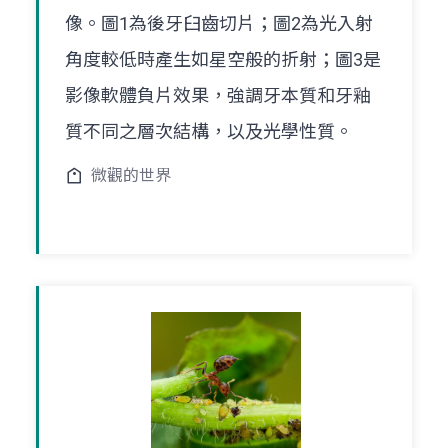
像。圖1為後牙臼齒切片；圖2為光入射
角度較低時產生如星空般的折射；圖3是
影像軟體負片效果，強調牙本質和牙釉
質不同之層次結構，以及光學性質。
微觀的世界