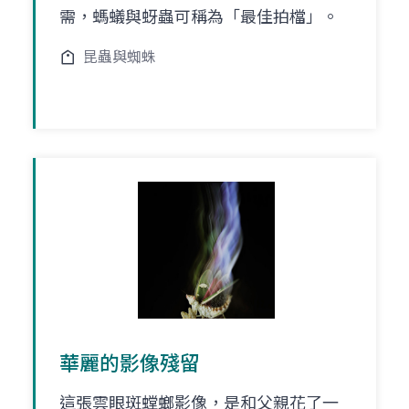
需，螞蟻與蚜蟲可稱為「最佳拍檔」。
昆蟲與蜘蛛
華麗的影像殘留
這張雲眼斑螳螂影像，是和父親花了一