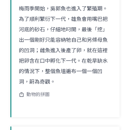
梅雨季開始，吳郭魚也進入了繁殖期。
為了順利繁衍下一代，雄魚會用嘴巴把
河底的砂石，仔細地叼開，最後「挖」
出一個剛好只能容納牠自己和另條母魚
的凹洞；雌魚進入後產了卵，就在這裡
把卵含在口中孵化下一代。在乾旱缺水
的情況下，整個魚塭遍布一個一個凹
洞，蔚為奇觀。
動物的拼圖