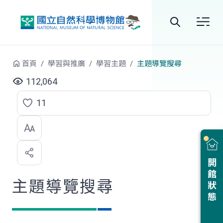
跳到中央內容區塊
全
站
首頁
學習與推廣
學習主題
主題導覽搜尋
搜
112,064
尋
11
點
選
喜
開館狀態
歡
主題導覽搜尋