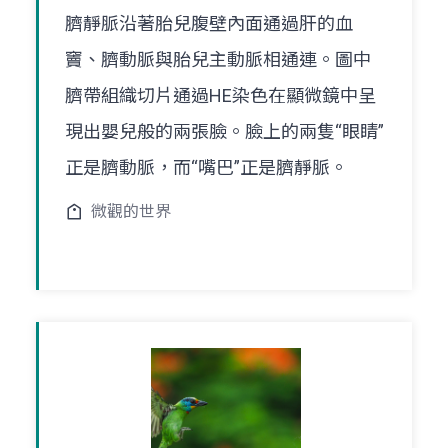
臍靜脈沿著胎兒腹壁內面通過肝的血
竇、臍動脈與胎兒主動脈相通連。圖中
臍帶組織切片通過HE染色在顯微鏡中呈
現出嬰兒般的兩張臉。臉上的兩隻“眼睛”
正是臍動脈，而“嘴巴”正是臍靜脈。
微觀的世界