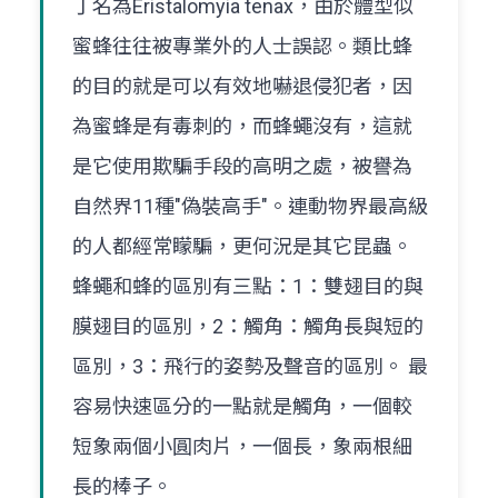
丁名為Eristalomyia tenax，由於體型似
蜜蜂往往被專業外的人士誤認。類比蜂
的目的就是可以有效地嚇退侵犯者，因
為蜜蜂是有毒刺的，而蜂蠅沒有，這就
是它使用欺騙手段的高明之處，被譽為
自然界11種"偽裝高手"。連動物界最高級
的人都經常矇騙，更何況是其它昆蟲。
蜂蠅和蜂的區別有三點：1：雙翅目的與
膜翅目的區別，2：觸角：觸角長與短的
區別，3：飛行的姿勢及聲音的區別。 最
容易快速區分的一點就是觸角，一個較
短象兩個小圓肉片，一個長，象兩根細
長的棒子。