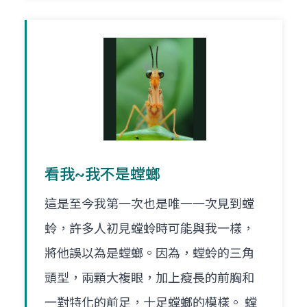
看我~我不是螳螂
這是至今我第一次也是唯一一次見到螳
蛉，許多人初見螳蛉時可能與我一樣，
將他誤以為是螳螂。因為，螳蛉的三角
頭型，兩顆大複眼，加上瘦長的前胸和
一對特化的前足，十足螳螂的模樣。 螳