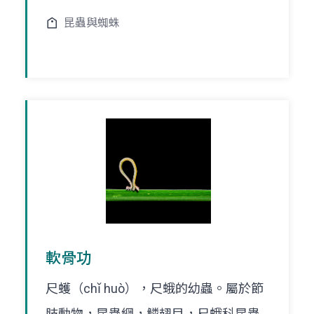
昆蟲與蜘蛛
軟骨功
尺蠖（chǐ huò），尺蛾的幼蟲。屬於節
肢動物，昆蟲綱，鱗翅目，尺蛾科昆蟲