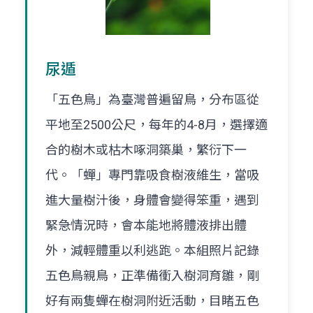
尿遁
「五色鳥」為臺灣普遍留鳥，分布區從
平地至2500公尺，每年的4-8月，選擇適
合的樹木或枯木啄洞築巢，繁衍下一
代。「蟬」專門靠吸食樹液維生，當吸
進大量樹汁後，身體會變得笨重，遇到
緊急情況時，會本能地將體液排出體
外，減輕體重以利逃跑。本組照片記錄
五色鳥親鳥，正準備衝入樹洞育雛，剛
好有兩隻蟬在樹洞附近活動，目睹五色