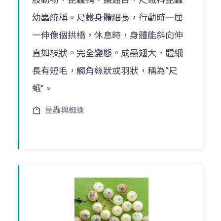
幼蟲統稱。尺蠖身體細長，行動時一屈
一伸像個拱橋，休息時，身體能斜向伸
直如枝狀。完全變態。成蟲翅大，體細
長有短毛，觸角絲狀或羽狀，稱為“尺
蛾”。
昆蟲與蜘蛛