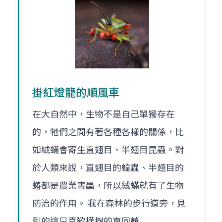
掛紅燈籠的順風車
在大自然中，生物不是自己單獨存在
的，牠們之間有著各種各樣的關係，比
如絨蟎會寄生直翅目、半翅目昆蟲。對
於人類來說，直翅目的蝗蟲、半翅目的
蝽都是農業害蟲，所以絨蟎就有了生物
防治的作用。 我在森林的步行道旁，見
到的這只喜歡樺樹的直同蝽