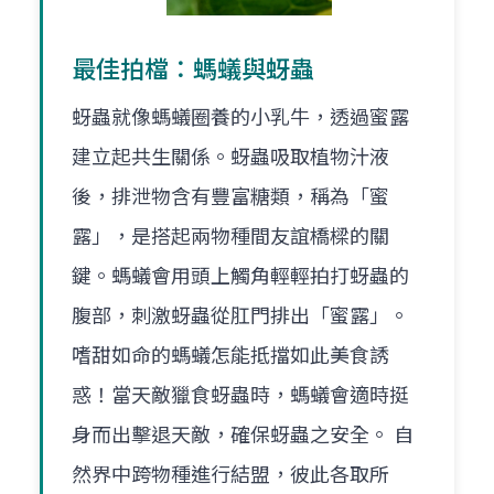
最佳拍檔：螞蟻與蚜蟲
蚜蟲就像螞蟻圈養的小乳牛，透過蜜露
建立起共生關係。蚜蟲吸取植物汁液
後，排泄物含有豐富糖類，稱為「蜜
露」，是搭起兩物種間友誼橋樑的關
鍵。螞蟻會用頭上觸角輕輕拍打蚜蟲的
腹部，刺激蚜蟲從肛門排出「蜜露」。
嗜甜如命的螞蟻怎能抵擋如此美食誘
惑！當天敵獵食蚜蟲時，螞蟻會適時挺
身而出擊退天敵，確保蚜蟲之安全。 自
然界中跨物種進行結盟，彼此各取所