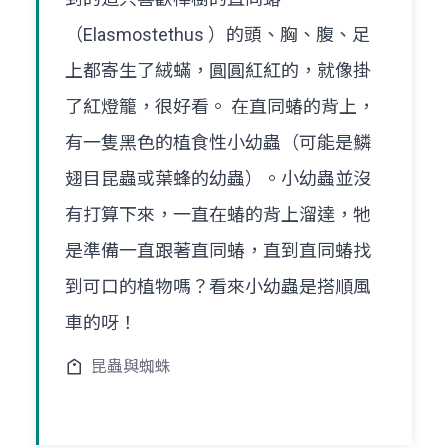
（Elasmostethus ）的頭、胸、腹、足
上都寄生了絨蟎，圓圓紅紅的，就像掛
了紅燈籠，很好看。 在直同蝽的背上，
有一隻黑色的植食性小幼蟲（可能是鱗
翅目昆蟲或葉蜂的幼蟲）。小幼蟲並沒
有打算下來，一直在蝽的背上溜達，牠
是準備一直跟著直同蝽，直到直同蝽找
到可口的植物嗎？看來小幼蟲是搭順風
車的呀！
昆蟲與蜘蛛