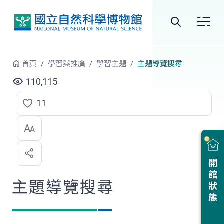
跳到中央內容區塊
全
站
首頁
學習與推廣
學習主題
主題導覽搜尋
搜
110,115
尋
11
點
選
喜
開館狀態
歡
主題導覽搜尋