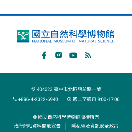
國
立
自
Facebook
Instagram
Youtube
RSS
然
訂
科
閱
學
404023 臺中市北區館前路一號
博
+886-4-2322-6940
週二至週日 9:00-17:00
物
© 國立自然科學博物館版權所有
館
政府網站資料開放宣告
隱私權及資訊安全政策