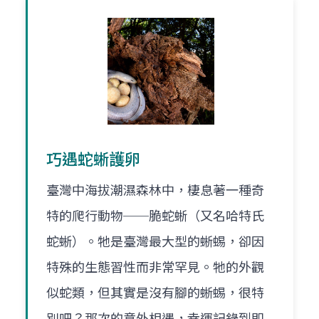
巧遇蛇蜥護卵
臺灣中海拔潮濕森林中，棲息著一種奇
特的爬行動物──脆蛇蜥（又名哈特氏
蛇蜥）。牠是臺灣最大型的蜥蜴，卻因
特殊的生態習性而非常罕見。牠的外觀
似蛇類，但其實是沒有腳的蜥蜴，很特
別吧？那次的意外相遇，幸運記錄到即