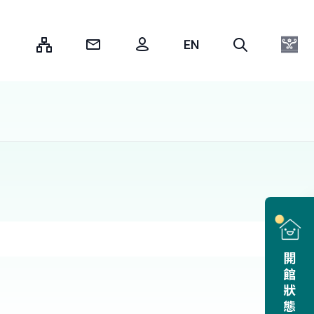
:::
開館狀態