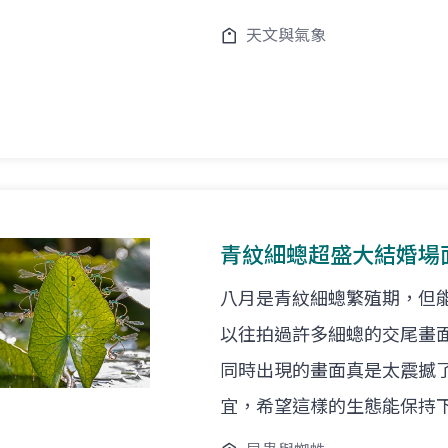
天文與氣象
青紋細蟌超盛大結婚場
八月是青紋細蟌繁殖期，但
以往拍過許多細蟌的交尾畫
同時出現的畫面真是太震撼
宜，希望這樣的生態能保持