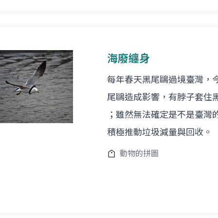
海廢纏身
每年春天黑尾鷗過境臺灣，
尾鷗造成影響，有脖子套住黑
；雖然無法確定是不是臺灣
積極推動垃圾減量與回收。
動物的拼圖