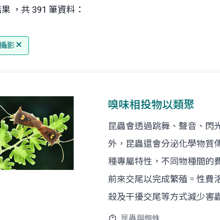
果 ，共 391 筆資料：
攝影
嗅味相投物以類聚
昆蟲會透過跳舞、聲音、閃
外，昆蟲還會分泌化學物質
種專屬特性，不同物種間的
前來交尾以完成繁殖。性費
殺及干擾交尾等方式減少害
昆蟲與蜘蛛