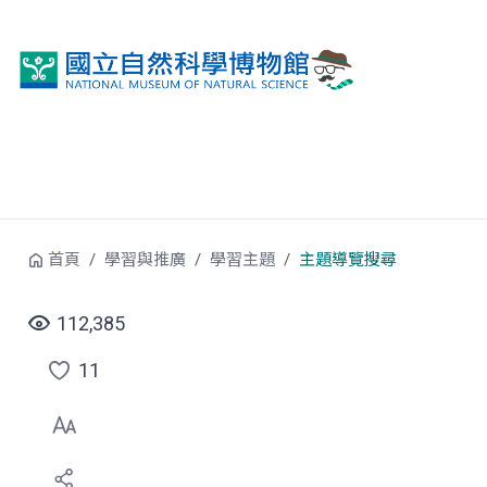
跳到中央內容區塊
首頁
學習與推廣
學習主題
主題導覽搜尋
112,385
11
點
選
喜