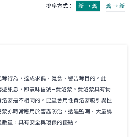
排序方式：
新 → 舊
舊 → 新
光等行為，達成求偶、覓食、警告等目的。此
傳遞訊息，即氣味信號—費洛蒙。費洛蒙具有物
費洛蒙是不相同的。昆蟲會用性費洛蒙吸引異性
洛蒙亦時常應用於害蟲防治，透過監測、大量誘
蟲數量，具有安全與環保的優點。