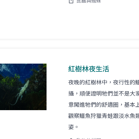
昆蟲與蜘蛛
紅樹林夜生活
夜晚的紅樹林中，夜行性的
攝，順便證明牠們並不是大
意闖進牠們的舒適圈，基本
觀察鱷魚狩獵青蛙跟淡水魚
姿。