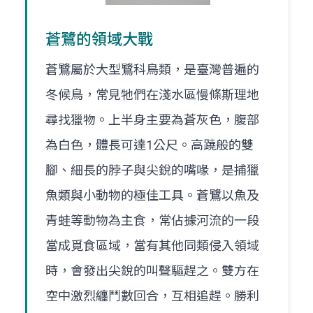
蒼鷺的領域大戰
蒼鷺屬於大型鷺科鳥類，是臺灣普遍的
冬候鳥，常見牠們在淺水區慢條斯理地
尋找獵物。上半身主要為蒼灰色，腹部
為白色，體長可達1公尺。高蹺般的雙
腳、細長的脖子與尖銳的嘴喙，是捕獵
魚類與小動物的極佳工具。蒼鷺以魚及
青蛙等動物為主食，常佔據河流的一段
當成覓食區域，當有其他同類侵入領域
時，會發出尖銳的叫聲驅趕之。雙方在
空中激烈纏鬥數回合，互相追趕。勝利