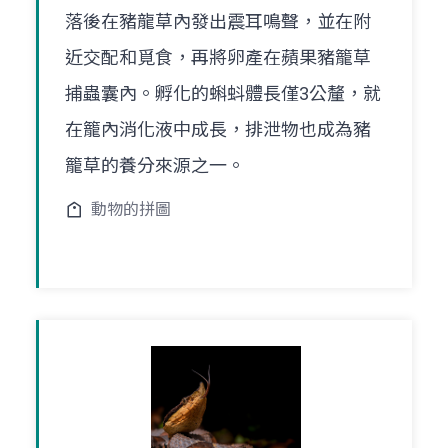
落後在豬龍草內發出震耳鳴聲，並在附
近交配和覓食，再將卵產在蘋果豬籠草
捕蟲囊內。孵化的蝌蚪體長僅3公釐，就
在籠內消化液中成長，排泄物也成為豬
籠草的養分來源之一。
動物的拼圖