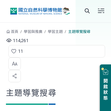
跳到中央內容區塊
全
站
首頁
學習與推廣
學習主題
主題導覽搜尋
搜
114,261
尋
11
點
選
喜
開館狀態
歡
主題導覽搜尋