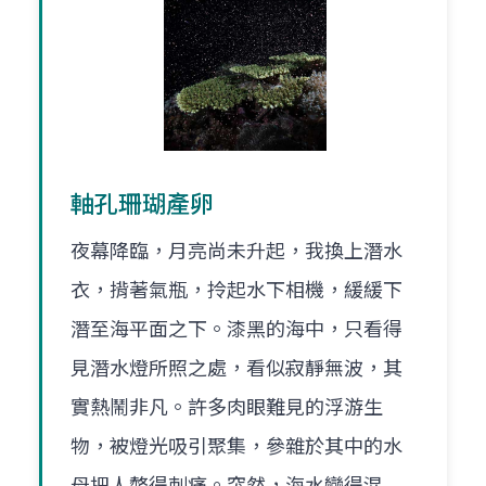
軸孔珊瑚產卵
夜幕降臨，月亮尚未升起，我換上潛水
衣，揹著氣瓶，拎起水下相機，緩緩下
潛至海平面之下。漆黑的海中，只看得
見潛水燈所照之處，看似寂靜無波，其
實熱鬧非凡。許多肉眼難見的浮游生
物，被燈光吸引聚集，參雜於其中的水
母把人螫得刺痛。突然，海水變得混