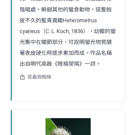
陰暗處，躲避其他的獵食動物。這隻蛻
皮不久的藍青異蠍Heterometrus
cyaneus（C. L. Koch, 1836），幼蠍的螢
光集中在關節部分，可說明螢光物質隨
著表皮硬化時逐步累加而成。作品名稱
出自明代高啟《贈楊滎陽》一詩。
昆蟲與蜘蛛