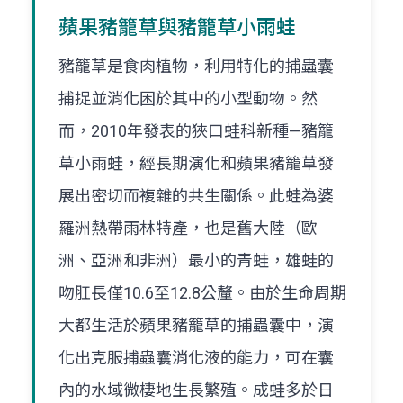
蘋果豬籠草與豬籠草小雨蛙
豬籠草是食肉植物，利用特化的捕蟲囊
捕捉並消化困於其中的小型動物。然
而，2010年發表的狹口蛙科新種—豬籠
草小雨蛙，經長期演化和蘋果豬籠草發
展出密切而複雜的共生關係。此蛙為婆
羅洲熱帶雨林特產，也是舊大陸（歐
洲、亞洲和非洲）最小的青蛙，雄蛙的
吻肛長僅10.6至12.8公釐。由於生命周期
大都生活於蘋果豬籠草的捕蟲囊中，演
化出克服捕蟲囊消化液的能力，可在囊
內的水域微棲地生長繁殖。成蛙多於日