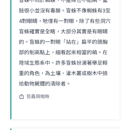
盲蛛不同於蜘蛛，不產絲也不結網，螯
肢很小並沒有毒腺。盲蛛不像蜘蛛有3至
4對眼睛，牠僅有一對眼，除了有些洞穴
盲蛛確實是全瞎，大部分其實是有眼睛
的。盲蛛的一對眼「站在」扁平的頭胸
部的制高點上，細看起來相當的萌。在
陸域生態系中，許多盲蛛扮演著舉足輕
重的角色，為土壤、灌木叢或樹木中撿
拾動物屍體的清除者。
昆蟲與蜘蛛