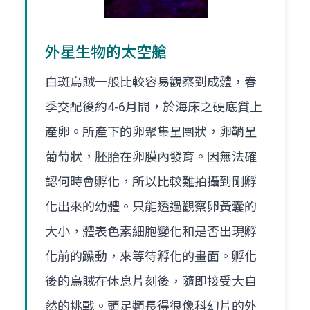
外星生物的太空艙
白斑烏賊一般比較容易觀察到成體，春
季交配後約4-6月間，於海床之硬底質上
產卵。所產下的卵聚集呈團狀，卵鞘呈
葡萄狀，胚胎在卵膜內發育。因無法確
認何時會孵化，所以比較難拍攝到剛孵
化出來的幼體。只能透過觀察卵黃囊的
大小，體表色素細胞變化和是否出現孵
化前的躁動，來等待孵化的畫面。孵化
後的烏賊在休息片刻後，隨即接受大自
然的挑戰。頭足類長得很像科幻片的外