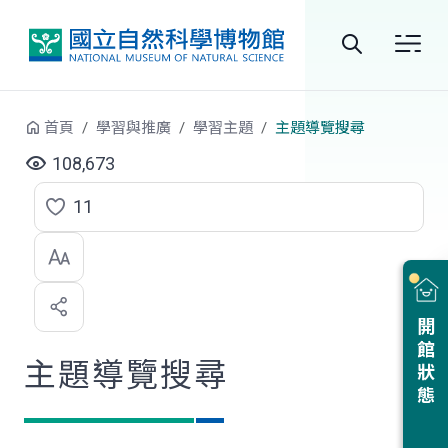
跳到中央內容區塊
全
站
首頁
學習與推廣
學習主題
主題導覽搜尋
搜
108,673
尋
11
點
選
喜
開館狀態
歡
主題導覽搜尋