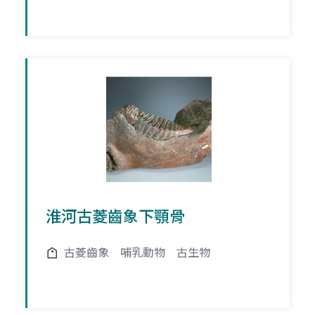
淮河古菱齒象下顎骨
古菱齒象
哺乳動物
古生物