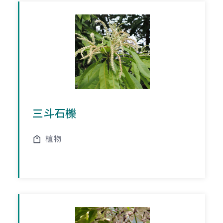
三斗石櫟
植物