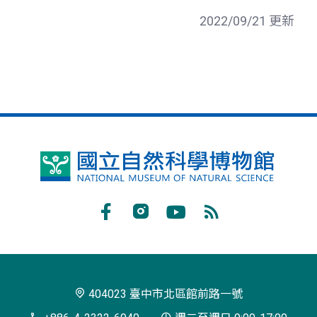
2022/09/21 更新
國
立
自
Facebook
Instagram
Youtube
RSS
然
訂
科
閱
學
404023 臺中市北區館前路一號
博