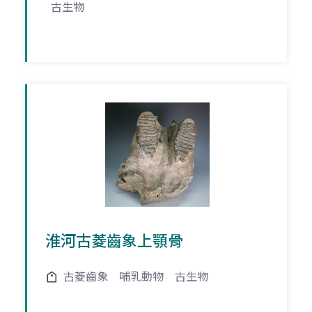
古生物
淮河古菱齒象上顎骨
古菱齒象
哺乳動物
古生物