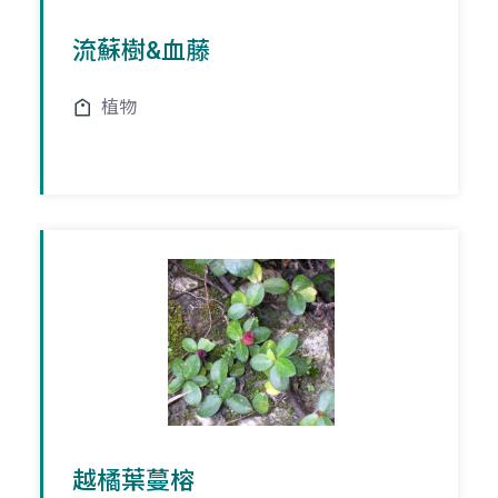
流蘇樹&血藤
植物
越橘葉蔓榕