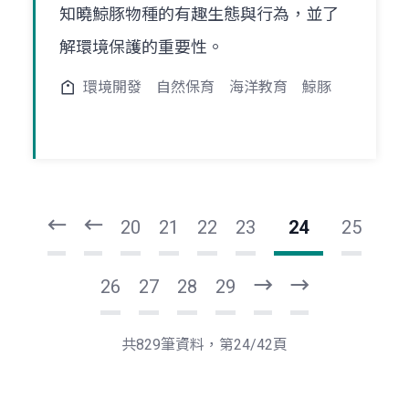
知曉鯨豚物種的有趣生態與行為，並了
解環境保護的重要性。
環境開發
自然保育
海洋教育
鯨豚
頁
頁
一
一
第
上
20
21
22
23
24
25
26
27
28
29
下
最
一
後
頁
一
共829筆資料，第24/42頁
頁