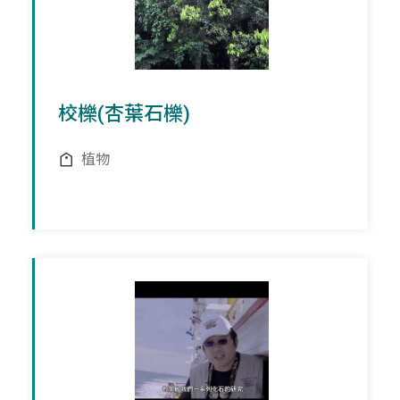
校櫟(杏葉石櫟)
植物