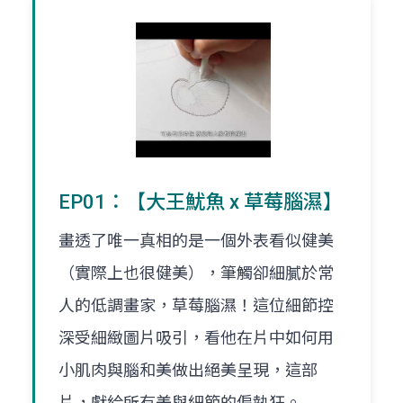
EP01：【大王魷魚 x 草莓腦濕】
畫透了唯一真相的是一個外表看似健美
（實際上也很健美），筆觸卻細膩於常
人的低調畫家，草莓腦濕！這位細節控
深受細緻圖片吸引，看他在片中如何用
小肌肉與腦和美做出絕美呈現，這部
片，獻給所有美與細節的偏執狂。