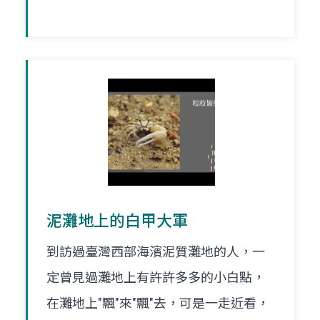
泥灘地上的白甲大軍
到訪過臺灣西部海濱泥質灘地的人，一
定曾見過灘地上有許許多多的小白點，
在灘地上"飄"來"飄"去，可是一走近看，