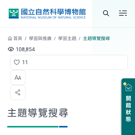
跳到中央內容區塊
全
站
首頁
學習與推廣
學習主題
主題導覽搜尋
搜
108,854
尋
11
點
選
喜
開館狀態
歡
主題導覽搜尋