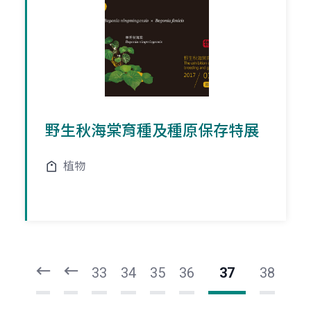
野生秋海棠育種及種原保存特展
植物
頁
頁
一
一
第
上
33
34
35
36
37
38