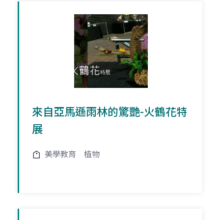
來自亞馬遜雨林的驚艷-火鶴花特
展
美學教育
植物