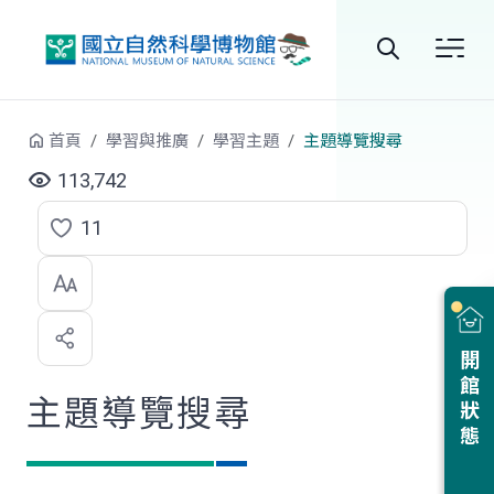
跳到中央內容區塊
全
站
首頁
學習與推廣
學習主題
主題導覽搜尋
搜
113,742
尋
11
點
選
喜
開館狀態
歡
主題導覽搜尋