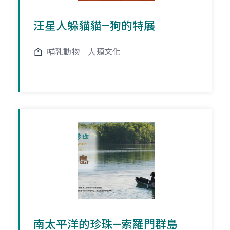
汪星人躲貓貓—狗的特展
哺乳動物
人類文化
南太平洋的珍珠—索羅門群島