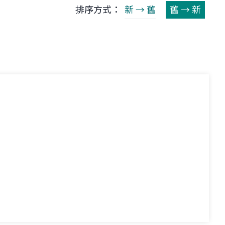
排序方式：
新 → 舊
舊 → 新