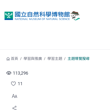
跳到中央內容區塊
首頁
學習與推廣
學習主題
主題導覽搜尋
113,296
11
點
選
喜