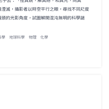
如老子云：「挫其銳，解其紛，和其光，同其
與湮滅，攝影者以時空平行之眼，尋找不同尺度
鏡頭的光影角度，試圖解開混沌無明的科學謎
科學
地球科學
物理
化學