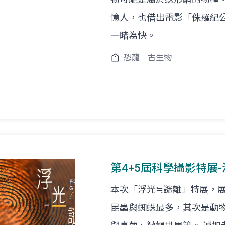
憶人，也借出電影「侏羅紀
一睹為快。
恐龍
古生物
第4+5屆科學攝影特展
本次「浮光≒謎離」特展，
昆蟲與蜘蛛最多，其次是動