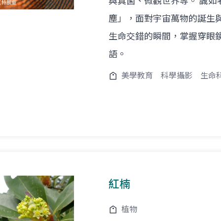
與真菌、微觀世界等。 誠
塵」，面對宇宙萬物的誕生
生命交錯的瞬間，掌握穿眼
語。
美學教育
科學攝影
生命
紅楠
植物