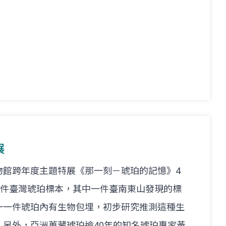
展
物館跨年度主題特展《那一刻－琥珀的記憶》4
6件臺灣琥珀標本，其中一件臺南東山發現的標
一一件琥珀內有生物包埋，初步研究推測這種生
另外，亞洲蒐藏琥珀逾40年的知名琥珀專家黃