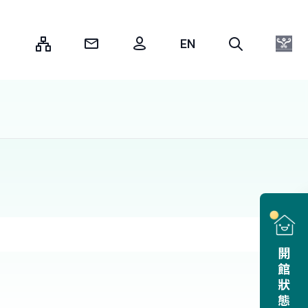
:::
開館狀態