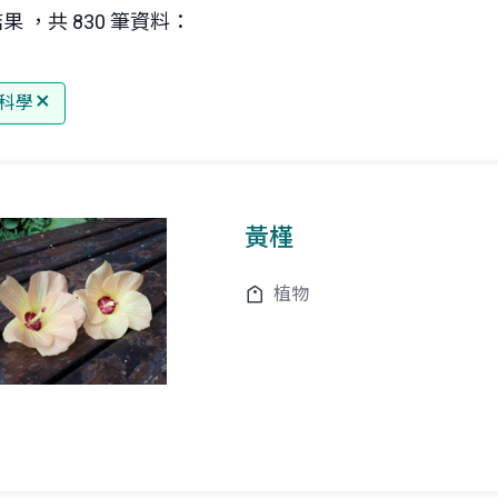
果 ，共 830 筆資料：
科學
黃槿
植物