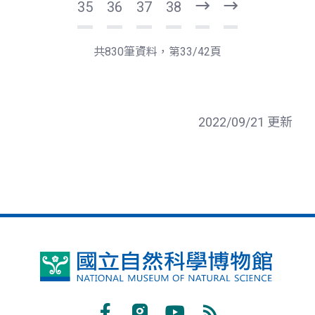
35
36
37
38
下
最
一
後
頁
一
共830筆資料，第33/42頁
頁
2022/09/21 更新
國
立
自