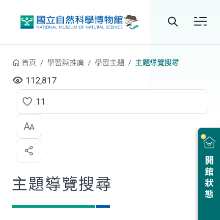
跳到中央內容區塊
全
站
首頁
學習與推廣
學習主題
主題導覽搜尋
搜
112,817
尋
11
點
選
喜
開館狀態
歡
主題導覽搜尋