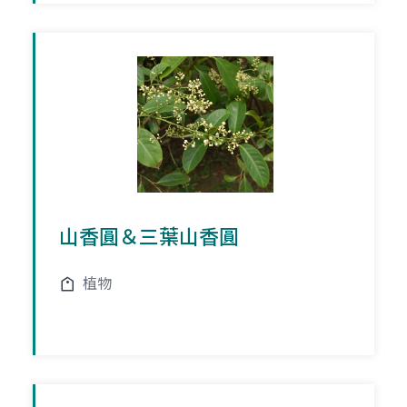
山香圓＆三葉山香圓
植物