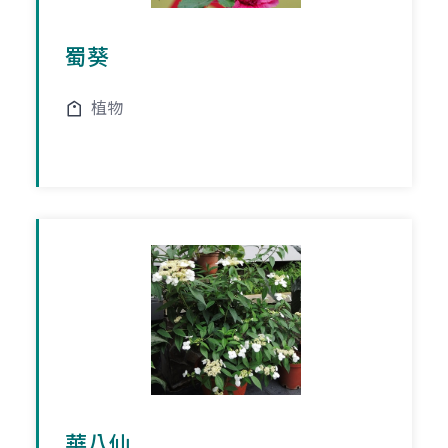
蜀葵
植物
華八仙