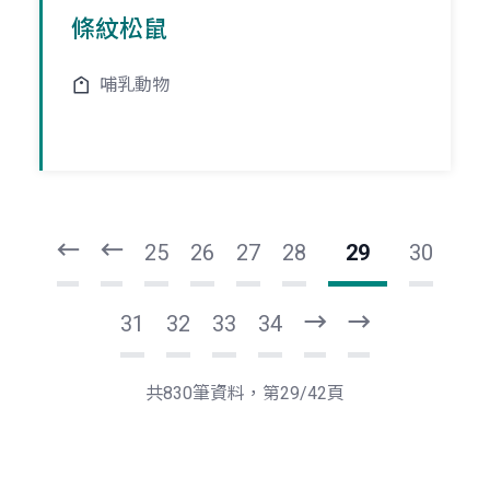
條紋松鼠
哺乳動物
頁
頁
一
一
第
上
25
26
27
28
29
30
31
32
33
34
下
最
一
後
頁
一
共830筆資料，第29/42頁
頁