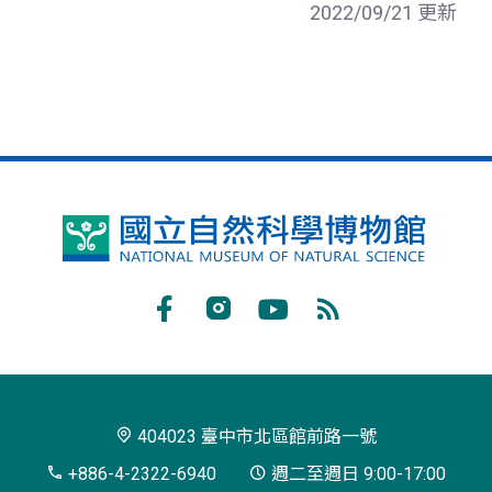
2022/09/21 更新
國
立
自
Facebook
Instagram
Youtube
RSS
然
訂
科
閱
學
404023 臺中市北區館前路一號
博
+886-4-2322-6940
週二至週日 9:00-17:00