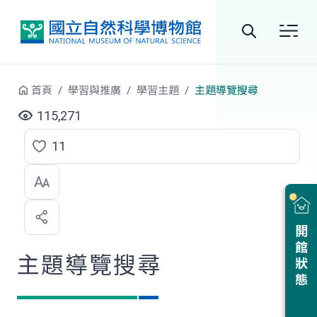
跳到中央內容區塊
全
站
首頁
學習與推廣
學習主題
主題導覽搜尋
搜
115,271
尋
11
點
選
喜
開館狀態
歡
主題導覽搜尋