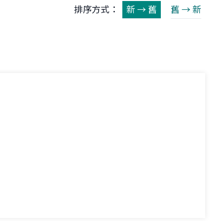
排序方式：
新 → 舊
舊 → 新