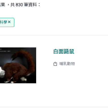
果 ，共 830 筆資料：
科學
白面鼯鼠
哺乳動物