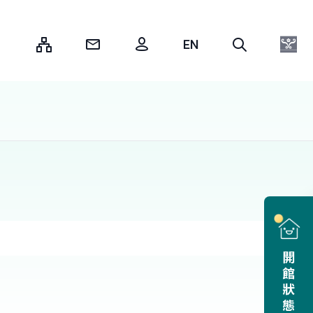
:::
開館狀態