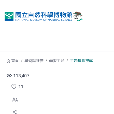
跳到中央內容區塊
首頁
學習與推廣
學習主題
主題導覽搜尋
113,407
11
點
選
喜