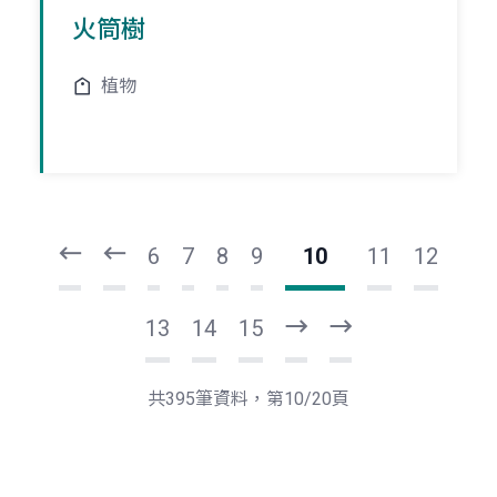
火筒樹
植物
頁
頁
一
一
第
上
6
7
8
9
10
11
12
13
14
15
下
最
一
後
頁
一
共395筆資料，第10/20頁
頁