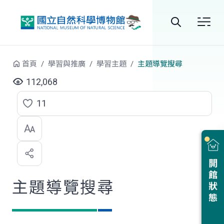
跳到中央內容區塊
全
站
首頁
學習與推廣
學習主題
主題導覽搜尋
搜
112,068
尋
11
點
選
喜
開館狀態
歡
主題導覽搜尋