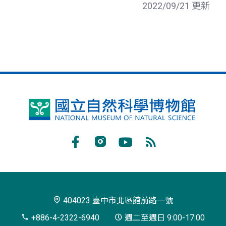
2022/09/21 更新
國
立
自
Facebook
Instagram
Youtube
RSS
然
訂
科
閱
學
404023 臺中市北區館前路一號
博
+886-4-2322-6940
週二至週日 9:00-17:00