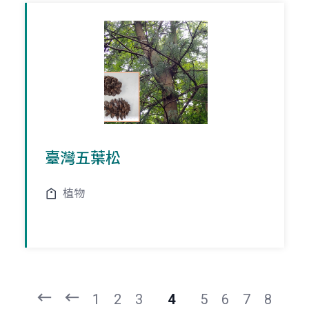
臺灣五葉松
植物
頁
頁
一
一
第
上
1
2
3
4
5
6
7
8