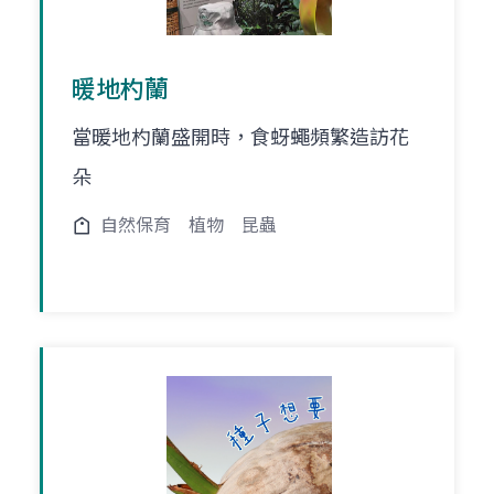
暖地杓蘭
當暖地杓蘭盛開時，食蚜蠅頻繁造訪花
朵
自然保育
植物
昆蟲