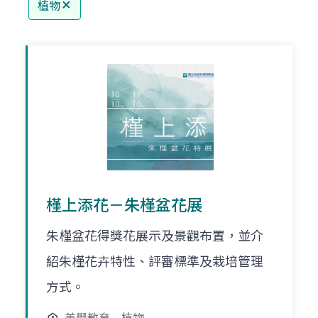
植物
槿上添花－朱槿盆花展
朱槿盆花得獎花展示及景觀布置，並介
紹朱槿花卉特性、評審標準及栽培管理
方式。