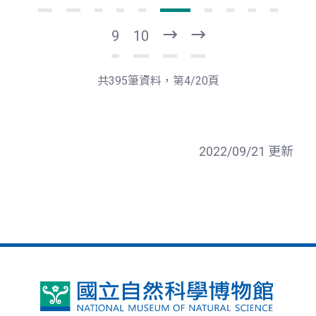
9
10
下
最
一
後
頁
一
共395筆資料，第4/20頁
頁
2022/09/21 更新
國