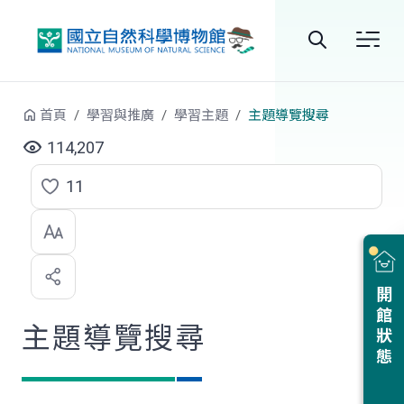
跳到中央內容區塊
全
站
首頁
學習與推廣
學習主題
主題導覽搜尋
搜
114,207
尋
11
點
選
喜
開館狀態
歡
主題導覽搜尋