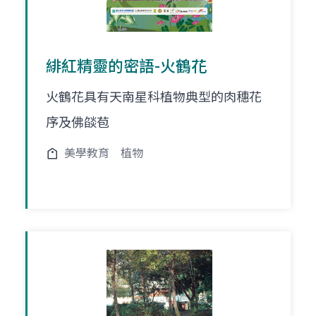
緋紅精靈的密語-火鶴花
火鶴花具有天南星科植物典型的肉穗花
序及佛燄苞
美學教育
植物