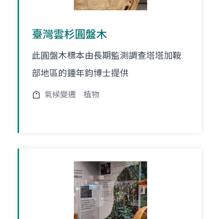
臺灣雲杉圓盤木
此圓盤木標本由長期監測調查塔塔加鞍
部地區的鍾年鈞博士提供
氣候變遷
植物