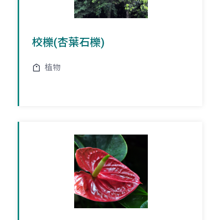
校櫟(杏葉石櫟)
植物