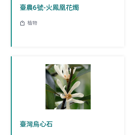
臺農6號-火鳳凰花燭
植物
臺灣烏心石