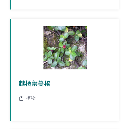
越橘葉蔓榕
植物