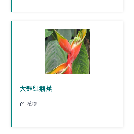
大豔紅赫蕉
植物