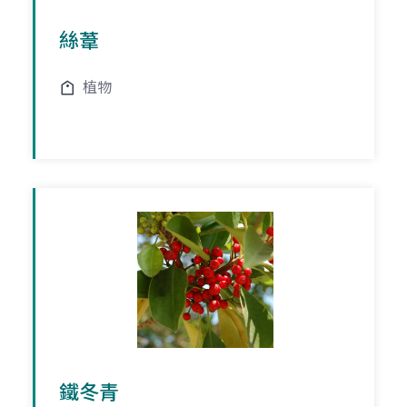
絲葦
植物
鐵冬青