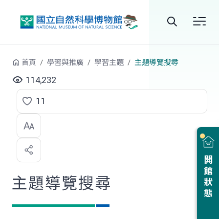
跳到中央內容區塊
全
站
首頁
學習與推廣
學習主題
主題導覽搜尋
搜
114,232
尋
11
點
選
喜
開館狀態
歡
主題導覽搜尋