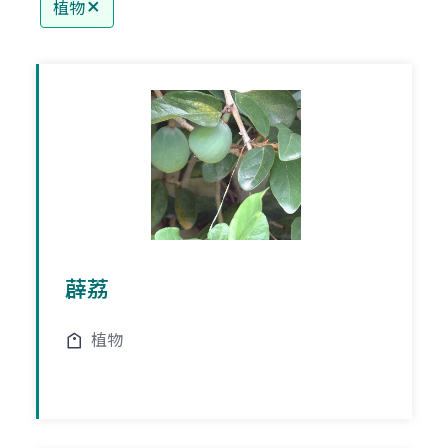
植物
薜荔
植物