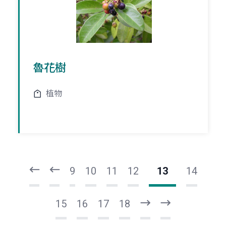
魯花樹
植物
頁
頁
一
一
第
上
9
10
11
12
13
14
15
16
17
18
下
最
一
後