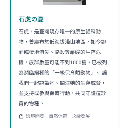
石虎の憂
石虎，是臺灣現存唯一的原生貓科動
物，曾廣布於低海拔淺山地區，如今卻
面臨棲地消失、路殺等嚴峻的生存危
機，族群數量可能不到1000隻，已被列
為瀕臨絕種的「一級保育類動物」。 讓
我們一起認識牠、關注牠的生存威脅，
並支持或參與保育行動，共同守護這珍
貴的物種。
環境開發
自然保育
永續發展