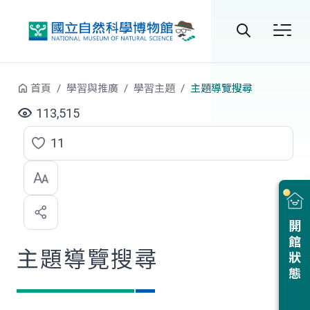
跳到中央內容區塊
全
站
首頁
學習與推廣
學習主題
主題導覽搜尋
搜
113,515
尋
11
點
選
喜
開館狀態
歡
主題導覽搜尋