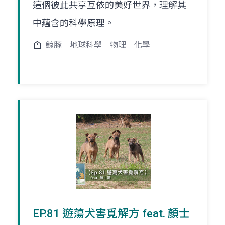
這個彼此共享互依的美好世界，理解其
中蘊含的科學原理。
鯨豚
地球科學
物理
化學
EP.81 遊蕩犬害覓解方 feat. 顏士