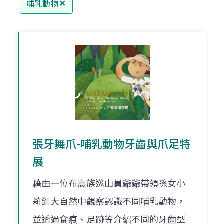
哺乳動物
張牙舞爪-哺乳動物牙齒與爪足特
展
藉由一位布農族巡山員爺爺帶領孫女小
莉到大自然中觀察認識不同哺乳動物，
並透過食痕、足跡等介紹不同的牙齒型