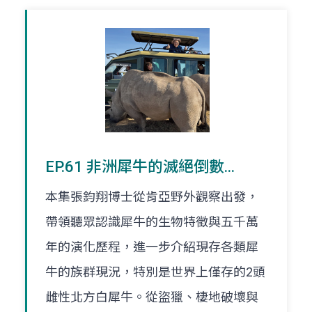
EP.61 非洲犀牛的滅絕倒數...
本集張鈞翔博士從肯亞野外觀察出發，
帶領聽眾認識犀牛的生物特徵與五千萬
年的演化歷程，進一步介紹現存各類犀
牛的族群現況，特別是世界上僅存的2頭
雌性北方白犀牛。從盜獵、棲地破壞與