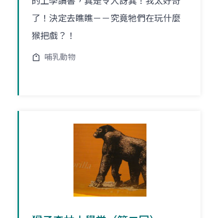
的上學讀書，真是令人訝異！我太好奇
了！決定去瞧瞧－－究竟牠們在玩什麼
猴把戲？！
哺乳動物