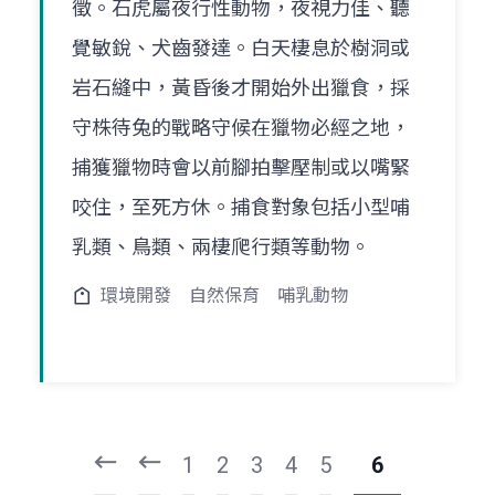
徵。石虎屬夜行性動物，夜視力佳、聽
覺敏銳、犬齒發達。白天棲息於樹洞或
岩石縫中，黃昏後才開始外出獵食，採
守株待兔的戰略守候在獵物必經之地，
捕獲獵物時會以前腳拍擊壓制或以嘴緊
咬住，至死方休。捕食對象包括小型哺
乳類、鳥類、兩棲爬行類等動物。
環境開發
自然保育
哺乳動物
頁
頁
一
一
第
上
1
2
3
4
5
6