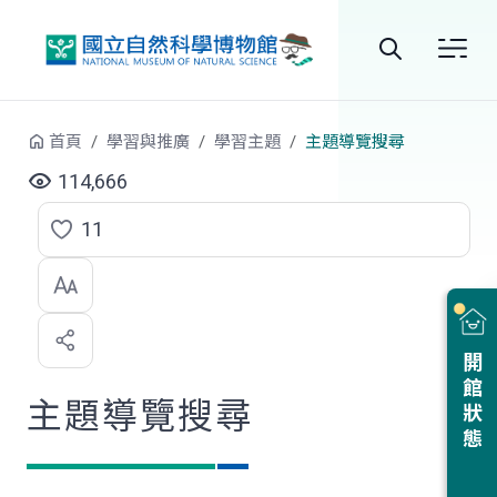
跳到中央內容區塊
全
站
首頁
學習與推廣
學習主題
主題導覽搜尋
搜
114,666
尋
11
點
選
喜
開館狀態
歡
主題導覽搜尋