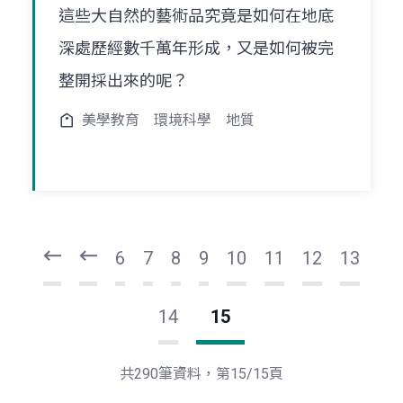
這些大自然的藝術品究竟是如何在地底
深處歷經數千萬年形成，又是如何被完
整開採出來的呢？
美學教育
環境科學
地質
頁
頁
一
一
第
上
6
7
8
9
10
11
12
13
14
15
共290筆資料，第15/15頁