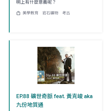
明上有什麼意義呢？
美學教育
岩石礦物
考古
EP.88 礦世奇脈 feat. 黃克峻 aka
九份地質通