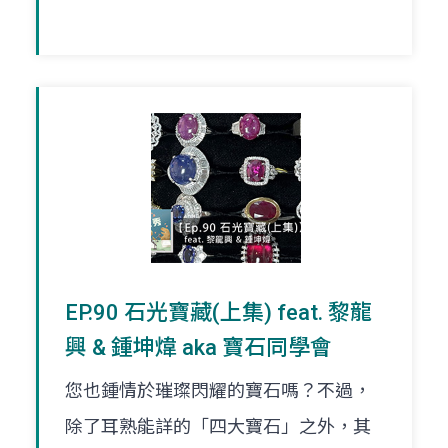
EP.90 石光寶藏(上集) feat. 黎龍
興 & 鍾坤煒 aka 寶石同學會
您也鍾情於璀璨閃耀的寶石嗎？不過，
除了耳熟能詳的「四大寶石」之外，其