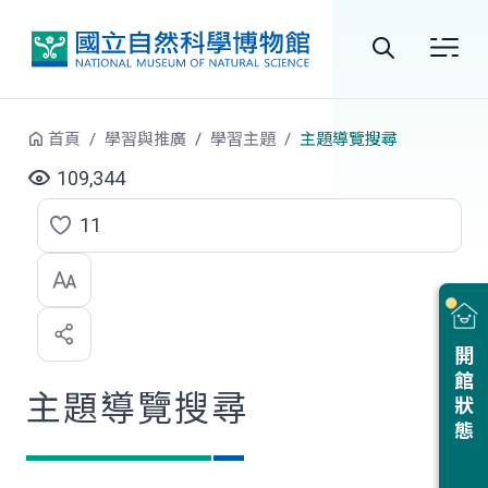
跳到中央內容區塊
全
站
首頁
學習與推廣
學習主題
主題導覽搜尋
搜
109,344
尋
11
點
選
喜
開館狀態
歡
主題導覽搜尋