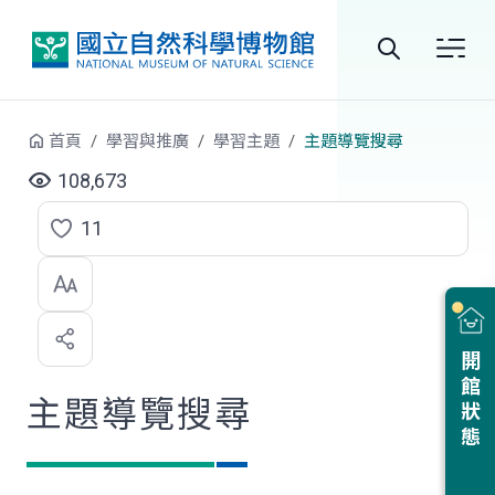
跳到中央內容區塊
全
站
首頁
學習與推廣
學習主題
主題導覽搜尋
搜
108,673
尋
11
點
選
喜
開館狀態
歡
主題導覽搜尋