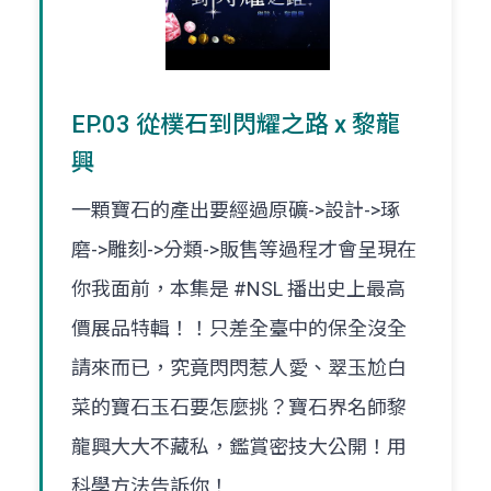
EP.03 從樸石到閃耀之路 x 黎龍
興
一顆寶石的產出要經過原礦->設計->琢
磨->雕刻->分類->販售等過程才會呈現在
你我面前，本集是 #NSL 播出史上最高
價展品特輯！！只差全臺中的保全沒全
請來而已，究竟閃閃惹人愛、翠玉尬白
菜的寶石玉石要怎麼挑？寶石界名師黎
龍興大大不藏私，鑑賞密技大公開！用
科學方法告訴你！