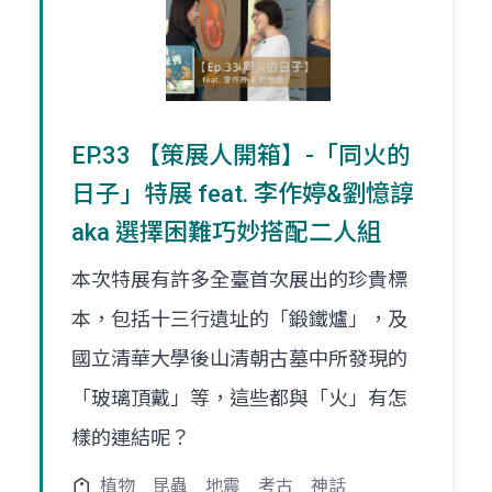
EP.33 【策展人開箱】-「同火的
日子」特展 feat. 李作婷&劉憶諄
aka 選擇困難巧妙搭配二人組
本次特展有許多全臺首次展出的珍貴標
本，包括十三行遺址的「鍛鐵爐」，及
國立清華大學後山清朝古墓中所發現的
「玻璃頂戴」等，這些都與「火」有怎
樣的連結呢？
植物
昆蟲
地震
考古
神話