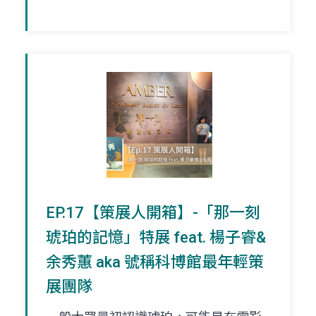
EP.17【策展人開箱】-「那一刻
琥珀的記憶」特展 feat. 楊子睿&
余秀蕙 aka 號稱科博館最年輕策
展團隊