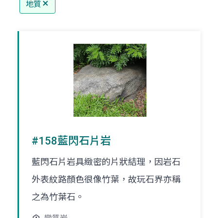
地質
#158藍閃石片岩
藍閃石片岩具緻密的片狀結理，因岩石
外表紋路顏色很像竹葉，故玩石界亦稱
之為竹葉石。