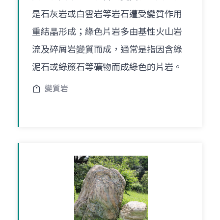
是石灰岩或白雲岩等岩石遭受變質作用
重結晶形成；綠色片岩多由基性火山岩
流及碎屑岩變質而成，通常是指因含綠
泥石或綠簾石等礦物而成綠色的片岩。
變質岩