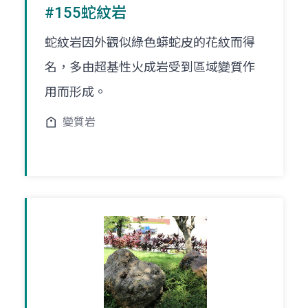
#155蛇紋岩
蛇紋岩因外觀似綠色蟒蛇皮的花紋而得
名，多由超基性火成岩受到區域變質作
用而形成。
變質岩