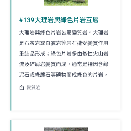
#139大理岩與綠色片岩互層
大理岩與綠色片岩皆屬變質岩。大理岩
是石灰岩或白雲岩等岩石遭受變質作用
重結晶形成；綠色片岩多由基性火山岩
流及碎屑岩變質而成，通常是指因含綠
泥石或綠簾石等礦物而成綠色的片岩。
變質岩