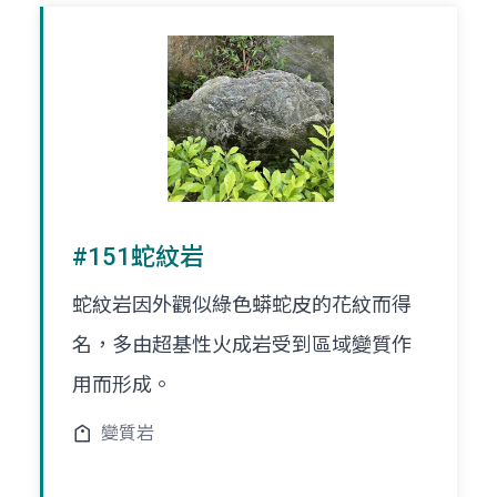
#151蛇紋岩
蛇紋岩因外觀似綠色蟒蛇皮的花紋而得
名，多由超基性火成岩受到區域變質作
用而形成。
變質岩