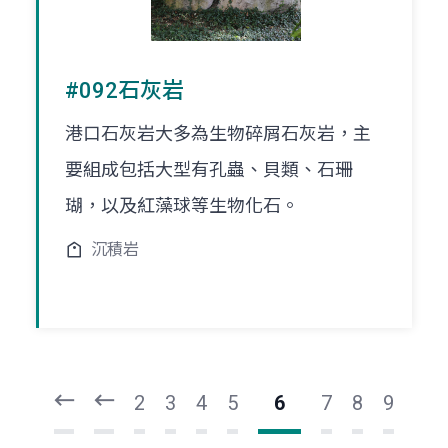
#092石灰岩
港口石灰岩大多為生物碎屑石灰岩，主
要組成包括大型有孔蟲、貝類、石珊
瑚，以及紅藻球等生物化石。
沉積岩
頁
頁
一
一
第
上
2
3
4
5
6
7
8
9