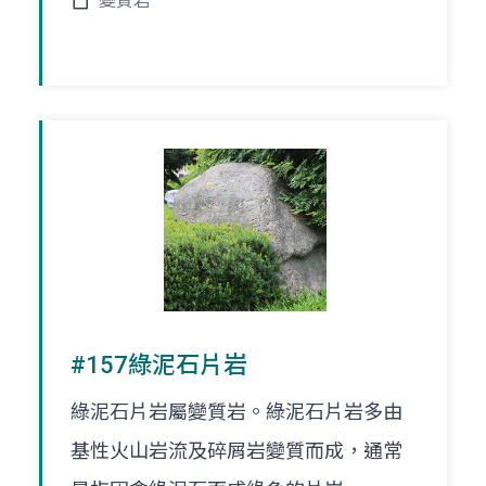
變質岩
#157綠泥石片岩
綠泥石片岩屬變質岩。綠泥石片岩多由
基性火山岩流及碎屑岩變質而成，通常