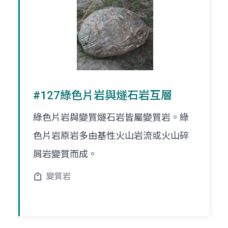
#127綠色片岩與燧石岩互層
綠色片岩與變質燧石岩皆屬變質岩。綠
色片岩原岩多由基性火山岩流或火山碎
屑岩變質而成。
變質岩