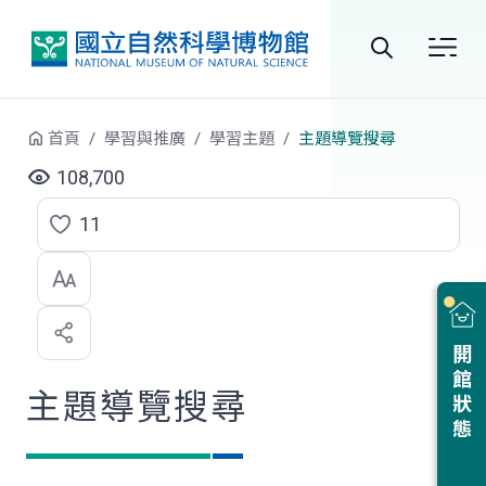
跳到中央內容區塊
全
站
首頁
學習與推廣
學習主題
主題導覽搜尋
搜
108,700
尋
11
點
選
喜
開館狀態
歡
主題導覽搜尋