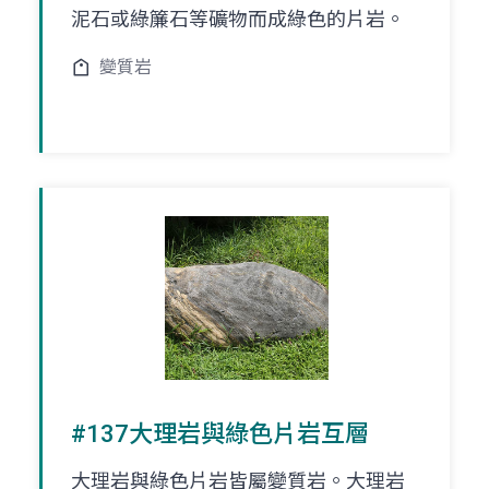
泥石或綠簾石等礦物而成綠色的片岩。
變質岩
#137大理岩與綠色片岩互層
大理岩與綠色片岩皆屬變質岩。大理岩