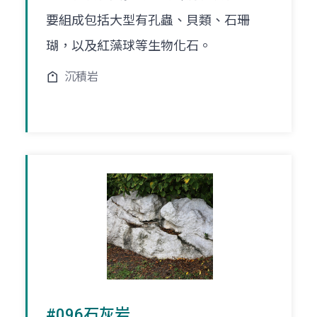
要組成包括大型有孔蟲、貝類、石珊
瑚，以及紅藻球等生物化石。
沉積岩
#096石灰岩