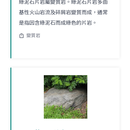
綠泥石片岩屬變質岩。綠泥石片岩多由
基性火山岩流及碎屑岩變質而成，通常
是指因含綠泥石而成綠色的片岩。
變質岩