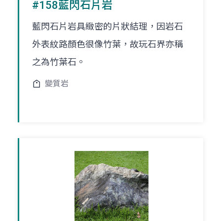
#158藍閃石片岩
藍閃石片岩具緻密的片狀結理，因岩石
外表紋路顏色很像竹葉，故玩石界亦稱
之為竹葉石。
變質岩