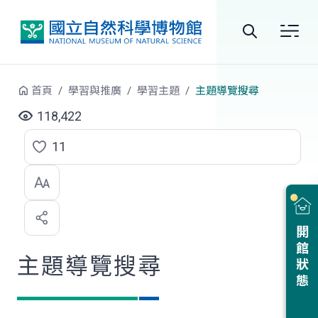
跳到中央內容區塊
全
站
首頁
學習與推廣
學習主題
主題導覽搜尋
搜
118,422
尋
11
點
選
喜
開館狀態
歡
主題導覽搜尋