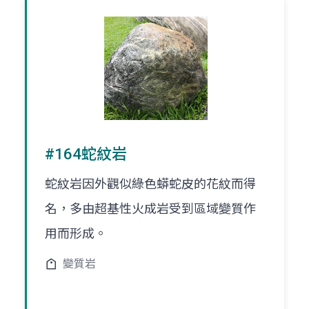
#164蛇紋岩
蛇紋岩因外觀似綠色蟒蛇皮的花紋而得
名，多由超基性火成岩受到區域變質作
用而形成。
變質岩