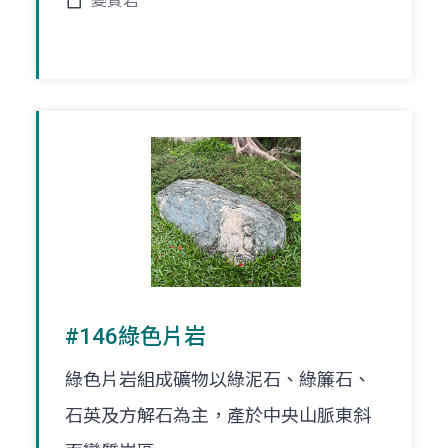
變質岩
#146綠色片岩
綠色片岩組成礦物以綠泥石、綠簾石、
石英及方解石為主，產於中央山脈東斜