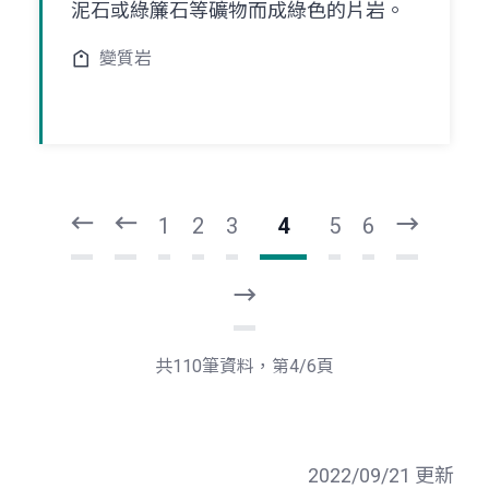
泥石或綠簾石等礦物而成綠色的片岩。
變質岩
頁
頁
一
一
第
上
1
2
3
4
5
6
下
一
頁
最
後
一
共110筆資料，第4/6頁
頁
2022/09/21 更新