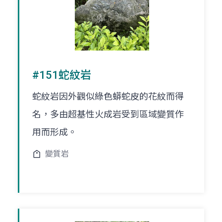
#151蛇紋岩
蛇紋岩因外觀似綠色蟒蛇皮的花紋而得
名，多由超基性火成岩受到區域變質作
用而形成。
變質岩