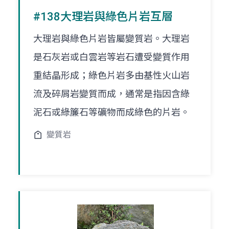
#138大理岩與綠色片岩互層
大理岩與綠色片岩皆屬變質岩。大理岩
是石灰岩或白雲岩等岩石遭受變質作用
重結晶形成；綠色片岩多由基性火山岩
流及碎屑岩變質而成，通常是指因含綠
泥石或綠簾石等礦物而成綠色的片岩。
變質岩