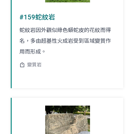
#159蛇紋岩
蛇紋岩因外觀似綠色蟒蛇皮的花紋而得
名，多由超基性火成岩受到區域變質作
用而形成。
變質岩