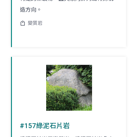
造方向。
變質岩
#157綠泥石片岩