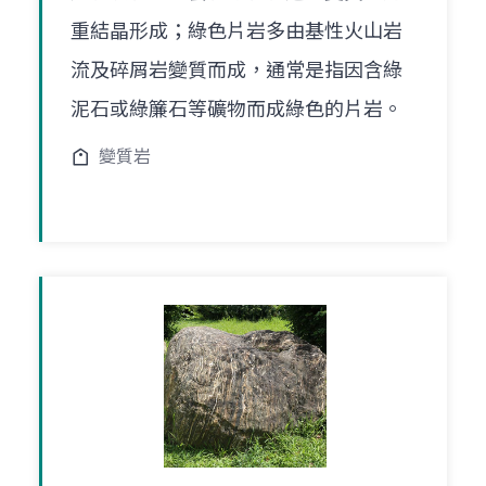
重結晶形成；綠色片岩多由基性火山岩
流及碎屑岩變質而成，通常是指因含綠
泥石或綠簾石等礦物而成綠色的片岩。
變質岩