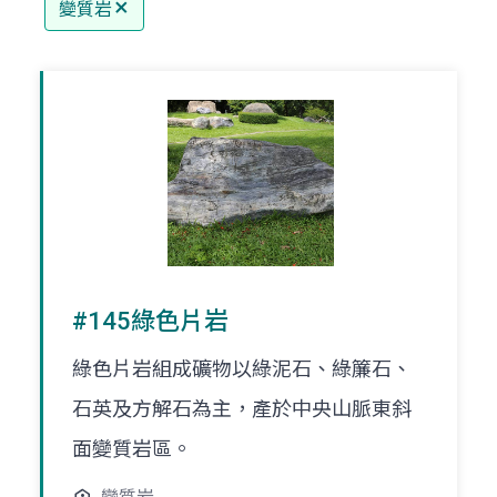
變質岩
#145綠色片岩
綠色片岩組成礦物以綠泥石、綠簾石、
石英及方解石為主，產於中央山脈東斜
面變質岩區。