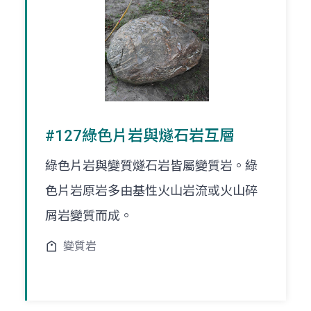
#127綠色片岩與燧石岩互層
綠色片岩與變質燧石岩皆屬變質岩。綠
色片岩原岩多由基性火山岩流或火山碎
屑岩變質而成。
變質岩