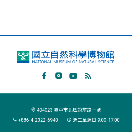
國
立
自
Facebook
Instagram
Youtube
RSS
然
訂
科
閱
學
404023 臺中市北區館前路一號
博
+886-4-2322-6940
週二至週日 9:00-17:00
物