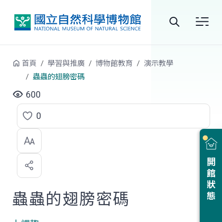
跳到中央內容區塊
全
站
首頁
學習與推廣
博物館教育
演示教學
搜
蟲蟲的翅膀密碼
尋
600
0
點
選
喜
開館狀態
歡
蟲蟲的翅膀密碼