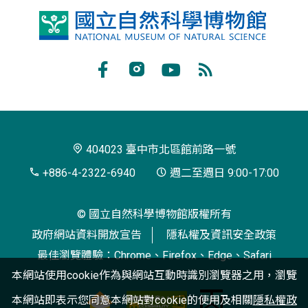
國
立
自
Facebook
Instagram
Youtube
RSS
然
訂
科
閱
學
404023 臺中市北區館前路一號
博
+886-4-2322-6940
週二至週日 9:00-17:00
物
© 國立自然科學博物館版權所有
館
政府網站資料開放宣告
隱私權及資訊安全政策
最佳瀏覽體驗：Chrome、Firefox、Edge、Safari
本網站使用cookie作為與網站互動時識別瀏覽器之用，瀏覽
本網站即表示您同意本網站對cookie的使用及相關
隱私權政