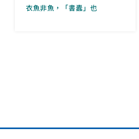
衣魚非魚，「書蠹」也