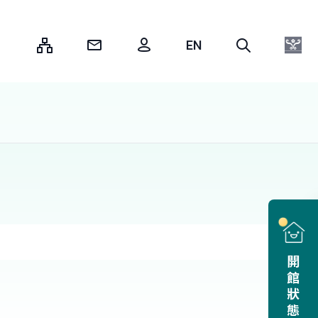
:::
開館狀態