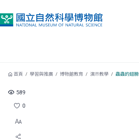
跳到中央內容區塊
首頁
學習與推廣
博物館教育
演示教學
蟲蟲的翅膀
589
0
點
選
喜