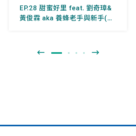
EP.28 甜蜜好里 feat. 劉奇璋&
黃俊霖 aka 養蜂老手與新手(下
集)