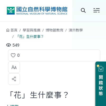
跳到中央內容區塊
全
站
首頁
學習與推廣
博物館教育
演示教學
搜
「花」生什麼事？
尋
549
0
點
選
喜
開館狀態
歡
「花」生什麼事？