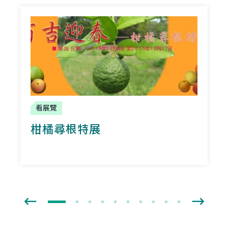
看展覽
柑橘尋根特展