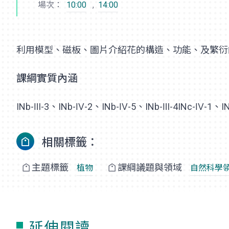
場次：
10:00
,
14:00
利用模型、磁板、圖片介紹花的構造、功能、及繁衍
課綱實質內涵
INb-Ⅲ-3、INb-Ⅳ-2、INb-Ⅳ-5、INb-Ⅲ-4INc-Ⅳ-1、I
相關標籤：
主題標籤
課綱議題與領域
植物
自然科學
延伸閱讀