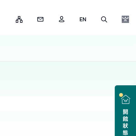
:::
開館狀態