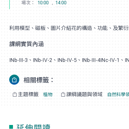
場次：
10:00
,
14:00
利用模型、磁板、圖片介紹花的構造、功能、及繁衍
課綱實質內涵
INb-Ⅲ-3、INb-Ⅳ-2、INb-Ⅳ-5、INb-Ⅲ-4INc-Ⅳ-1、I
相關標籤：
主題標籤
課綱議題與領域
植物
自然科學
延伸閱讀