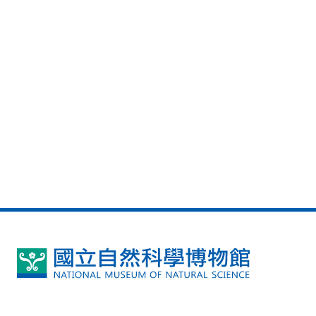
國
立
自