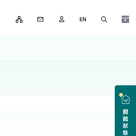
:::
開館狀態