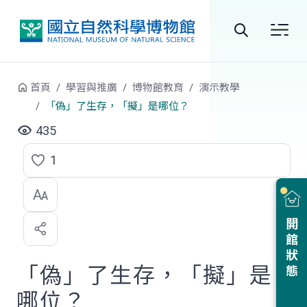
跳到中央內容區塊
全
站
首頁
學習與推廣
博物館教育
演示教學
搜
「偽」了生存，「擬」是哪位？
尋
435
1
點
選
喜
開館狀態
歡
「偽」了生存，「擬」是
哪位？