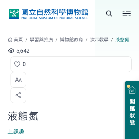
跳到中央內容區塊
全
站
首頁
學習與推廣
博物館教育
演示教學
液態氮
搜
5,642
尋
0
點
選
喜
開館狀態
歡
液態氮
上課趣