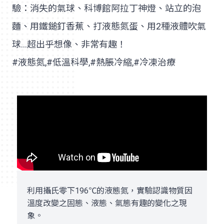
驗：消失的氣球、科博館阿拉丁神燈、站立的泡
麵、用鐵鎚釘香蕉、打液態氮蛋、用2種液體吹氣
球…超出乎想像、非常有趣！
#液態氮,#低溫科學,#熱脹冷縮,#冷凍治療
利用攝氏零下196℃的液態氮，實驗認識物質因
溫度改變之固態、液態、氣態有趣的變化之現
象。