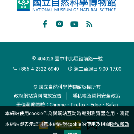
國
立
自
Facebook
Instagram
Youtube
RSS
然
訂
科
閱
學
404023 臺中市北區館前路一號
博
+886-4-2322-6940
週二至週日 9:00-17:00
物
© 國立自然科學博物館版權所有
館
政府網站資料開放宣告
隱私權及資訊安全政策
最佳瀏覽體驗：Chrome、Firefox、Edge、Safari
本網站使用cookie作為與網站互動時識別瀏覽器之用，瀏覽
本網站即表示您同意本網站對cookie的使用及相關
隱私權政